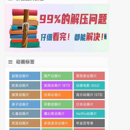
动画标签
益智动画片
国产动画片
冒险类动画片
(1530)
(1359)
(1260)
欧美动画片
美国动画片 (871)
动画电影 (852)
(1016)
搞笑动画片
经典动画片
高分动画片 (573)
(825)
(694)
亲子动画片
早教动画片
日本动画片
(389)
(386)
(359)
儿童动画片
魔幻类动画片
Netflix动画片
(350)
(286)
(280)
双语动画片
多国语言动画片
年会员专享