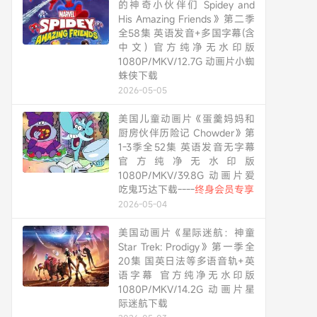
的神奇小伙伴们 Spidey and
His Amazing Friends》第二季
全58集 英语发音+多国字幕(含
中文) 官方纯净无水印版
1080P/MKV/12.7G 动画片小蜘
蛛侠下载
2026-05-05
美国儿童动画片《蛋羹妈妈和
厨房伙伴历险记 Chowder》第
1-3季全52集 英语发音无字幕
官方纯净无水印版
1080P/MKV/39.8G 动画片爱
吃鬼巧达下载----
终身会员专享
2026-05-04
美国动画片《星际迷航：神童
Star Trek: Prodigy》第一季全
20集 国英日法等多语音轨+英
语字幕 官方纯净无水印版
1080P/MKV/14.2G 动画片星
际迷航下载