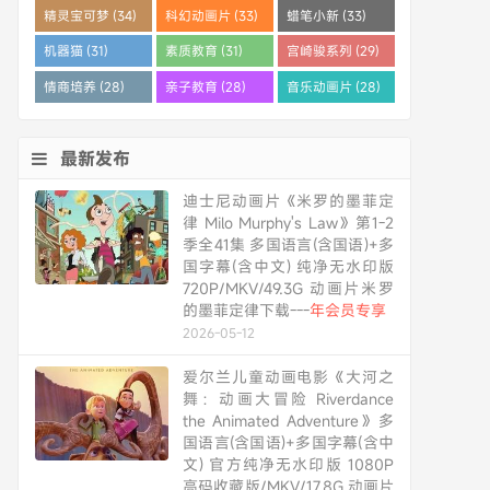
精灵宝可梦 (34)
科幻动画片 (33)
蜡笔小新 (33)
机器猫 (31)
素质教育 (31)
宫崎骏系列 (29)
情商培养 (28)
亲子教育 (28)
音乐动画片 (28)
最新发布
迪士尼动画片《米罗的墨菲定
律 Milo Murphy's Law》第1-2
季全41集 多国语言(含国语)+多
国字幕(含中文) 纯净无水印版
720P/MKV/49.3G 动画片米罗
的墨菲定律下载---
年会员专享
2026-05-12
爱尔兰儿童动画电影《大河之
舞：动画大冒险 Riverdance
the Animated Adventure》多
国语言(含国语)+多国字幕(含中
文) 官方纯净无水印版 1080P
高码收藏版/MKV/17.8G 动画片