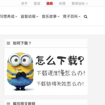
关于
留言
捐助
标签
联系站长
习惯养成
益智动画
音乐故事
育子百科
如何下载？
解压图文教程