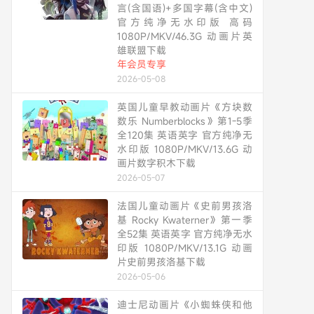
言(含国语)+多国字幕(含中文)
官方纯净无水印版 高码
1080P/MKV/46.3G 动画片英
雄联盟下载
年会员专享
2026-05-08
英国儿童早教动画片《方块数
数乐 Numberblocks》第1-5季
全120集 英语英字 官方纯净无
水印版 1080P/MKV/13.6G 动
画片数字积木下载
2026-05-07
法国儿童动画片《史前男孩洛
基 Rocky Kwaterner》第一季
全52集 英语英字 官方纯净无水
印版 1080P/MKV/13.1G 动画
片史前男孩洛基下载
2026-05-06
迪士尼动画片《小蜘蛛侠和他