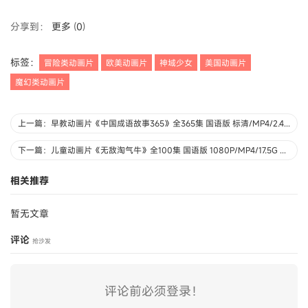
分享到：
更多
(
0
)
标签：
冒险类动画片
欧美动画片
神域少女
美国动画片
魔幻类动画片
上一篇：早教动画片《中国成语故事365》全365集 国语版 标清/MP4/2.43G 动画片中国成语故事365下载
下一篇：儿童动画片《无敌淘气牛》全100集 国语版 1080P/MP4/17.5G 动画片无敌淘气牛下载
相关推荐
暂无文章
评论
抢沙发
评论前必须登录！