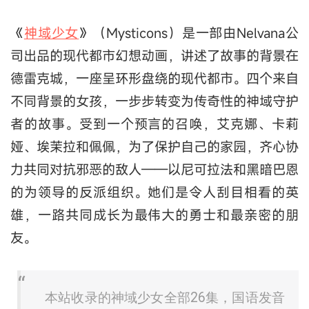
《
神域少女
》（Mysticons）是一部由Nelvana公
司出品的现代都市幻想动画，讲述了故事的背景在
德雷克城，一座呈环形盘绕的现代都市。四个来自
不同背景的女孩，一步步转变为传奇性的神域守护
者的故事。受到一个预言的召唤，艾克娜、卡莉
娅、埃茉拉和佩佩，为了保护自己的家园，齐心协
力共同对抗邪恶的敌人——以尼可拉法和黑暗巴恩
的为领导的反派组织。她们是令人刮目相看的英
雄，一路共同成长为最伟大的勇士和最亲密的朋
友。
本站收录的神域少女全部26集，国语发音