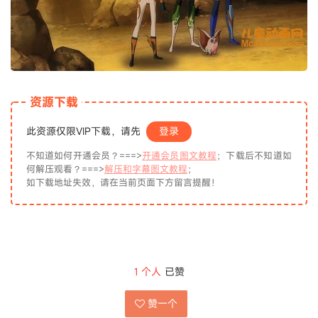
资源下载
此资源仅限VIP下载，请先
登录
不知道如何开通会员？===>
开通会员图文教程
；下载后不知道如
何解压观看？===>
解压和字幕图文教程
；
如下载地址失效，请在当前页面下方留言提醒！
1
个人
已赞
赞一个