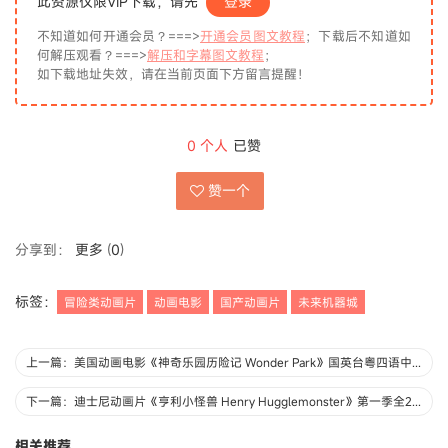
此资源仅限VIP下载，请先
登录
不知道如何开通会员？===>
开通会员图文教程
；下载后不知道如
何解压观看？===>
解压和字幕图文教程
；
如下载地址失效，请在当前页面下方留言提醒！
0
个人
已赞
赞一个
分享到：
更多
(
0
)
标签：
冒险类动画片
动画电影
国产动画片
未来机器城
上一篇：美国动画电影《神奇乐园历险记 Wonder Park》国英台粤四语中英双字 1080P/MP4/2.1G 动画片神奇乐园历险记下载
下一篇：迪士尼动画片《亨利小怪兽 Henry Hugglemonster》第一季全26集 国语中英双字 1080P/MP4/8.45G 动画片亨利小怪兽下载
相关推荐