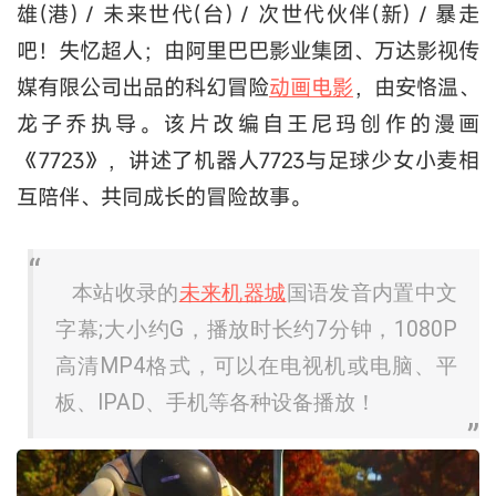
雄(港) / 未来世代(台) / 次世代伙伴(新) / 暴走
吧！失忆超人；由阿里巴巴影业集团、万达影视传
媒有限公司出品的科幻冒险
动画电影
，由安恪温、
龙子乔执导。该片改编自王尼玛创作的漫画
《7723》，讲述了机器人7723与足球少女小麦相
互陪伴、共同成长的冒险故事。
本站收录的
未来机器城
国语发音内置中文
字幕;大小约G，播放时长约7分钟，1080P
高清MP4格式，可以在电视机或电脑、平
板、IPAD、手机等各种设备播放！