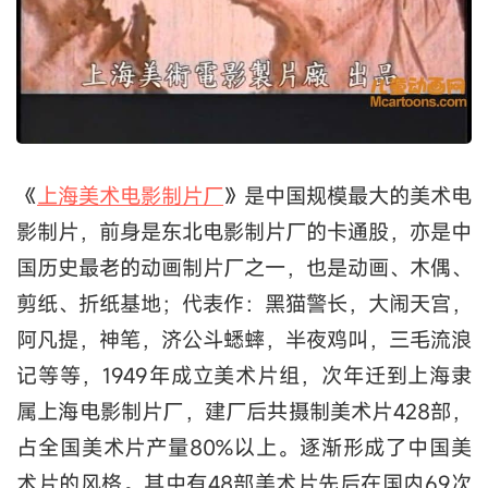
《
上海美术电影制片厂
》是中国规模最大的美术电
影制片，前身是东北电影制片厂的卡通股，亦是中
国历史最老的动画制片厂之一，也是动画、木偶、
剪纸、折纸基地；代表作：黑猫警长，大闹天宫，
阿凡提，神笔，济公斗蟋蟀，半夜鸡叫，三毛流浪
记等等，1949年成立美术片组，次年迁到上海隶
属上海电影制片厂，建厂后共摄制美术片428部，
占全国美术片产量80%以上。逐渐形成了中国美
术片的风格。其中有48部美术片先后在国内69次