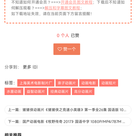
不知道如何开通会员？===>
开通会员图文教程
；下载后不知道如
何解压观看？===>
解压和字幕图文教程
；
如下载地址失效，请在当前页面下方留言提醒！
0
个人
已赞
赞一个
分享到：
更多
(
0
)
标签：
上海美术电影制片厂
亲子动画片
动画电影
动画短片
水墨动画
益智动画片
经典动画片
高分动画片
上一篇：猪猪侠动画片《猪猪侠之竞速小英雄》第一季全26集 国语版 1080P/MP4/6.09G 动画片猪猪侠下载
下一篇：国产动画电影《牧野传奇 2017》国语中字 1080P/MP4/787M 动画片牧野传奇下载
相关推荐