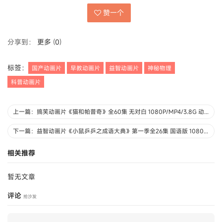
赞一个
分享到：
更多
(
0
)
标签：
国产动画片
早教动画片
益智动画片
神秘物理
科普动画片
上一篇：搞笑动画片《猫和帕普奇》全60集 无对白 1080P/MP4/3.8G 动画片猫和帕普奇下载
下一篇：益智动画片《小鼠乒乒之成语大典》第一季全26集 国语版 1080P/MP4/1.23G 动画片小鼠乒乒下载
相关推荐
暂无文章
评论
抢沙发