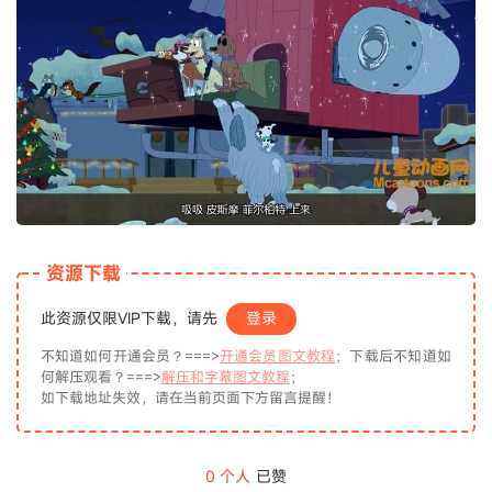
资源下载
此资源仅限VIP下载，请先
登录
不知道如何开通会员？===>
开通会员图文教程
；下载后不知道如
何解压观看？===>
解压和字幕图文教程
；
如下载地址失效，请在当前页面下方留言提醒！
0
个人
已赞