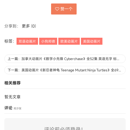
赞一个
分享到：
更多
(
0
)
标签：
双语动画片
小狗邦德
欧美动画片
美国动画片
上一篇：加拿大动画片《数学小先锋 Cyberchase》全52集 英语无字 标清/MPG/8.12G 动画片数学小先锋下载
下一篇：美国动画片《新忍者神龟 Teenage Mutant Ninja Turtles》全69集 英语中字 高清/MP4/4.98G 动画片忍者神龟下载
相关推荐
暂无文章
评论
抢沙发
评论前必须登录！