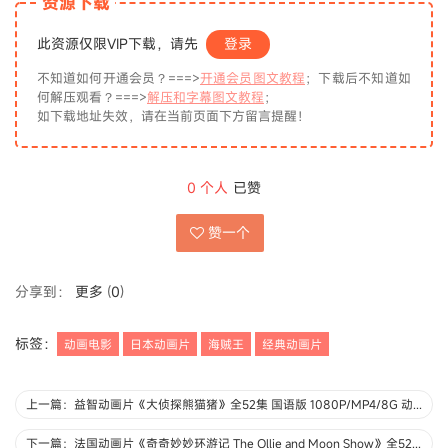
资源下载
此资源仅限VIP下载，请先
登录
不知道如何开通会员？===>
开通会员图文教程
；下载后不知道如
何解压观看？===>
解压和字幕图文教程
；
如下载地址失效，请在当前页面下方留言提醒！
0
个人
已赞
赞一个
分享到：
更多
(
0
)
标签：
动画电影
日本动画片
海贼王
经典动画片
上一篇：益智动画片《大侦探熊猫猪》全52集 国语版 1080P/MP4/8G 动画片大侦探熊猫猪下载
下一篇：法国动画片《奇奇妙妙环游记 The Ollie and Moon Show》全52集 国语版52集+英语版52集 1080P/MP4/14.2G 动画片奇奇妙妙环游记下载