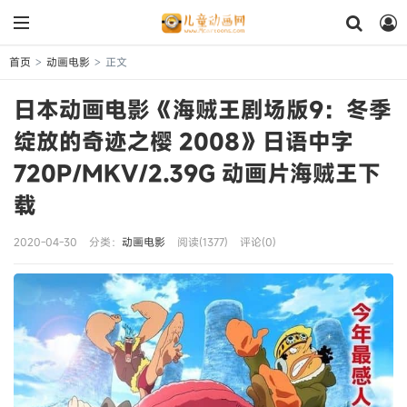
首页
动画电影
正文
>
>
日本动画电影《海贼王剧场版9：冬季
绽放的奇迹之樱 2008》日语中字
720P/MKV/2.39G 动画片海贼王下
载
2020-04-30
分类：
动画电影
阅读(1377)
评论(0)