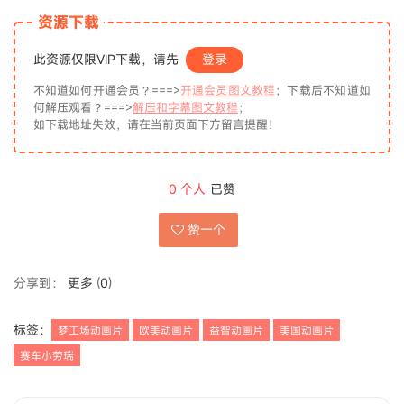
资源下载
此资源仅限VIP下载，请先
登录
不知道如何开通会员？===>
开通会员图文教程
；下载后不知道如
何解压观看？===>
解压和字幕图文教程
；
如下载地址失效，请在当前页面下方留言提醒！
0
个人
已赞
赞一个
分享到：
更多
(
0
)
标签：
梦工场动画片
欧美动画片
益智动画片
美国动画片
赛车小劳瑞