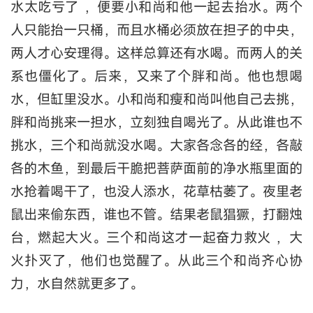
水太吃亏了 ，便要小和尚和他一起去抬水。两个
人只能抬一只桶，而且水桶必须放在担子的中央，
两人才心安理得。这样总算还有水喝。而两人的关
系也僵化了。后来，又来了个胖和尚。他也想喝
水，但缸里没水。小和尚和瘦和尚叫他自己去挑，
胖和尚挑来一担水，立刻独自喝光了。从此谁也不
挑水，三个和尚就没水喝。大家各念各的经，各敲
各的木鱼，到最后干脆把菩萨面前的净水瓶里面的
水抢着喝干了，也没人添水，花草枯萎了。夜里老
鼠出来偷东西，谁也不管。结果老鼠猖獗，打翻烛
台，燃起大火。三个和尚这才一起奋力救火 ，大
火扑灭了，他们也觉醒了。从此三个和尚齐心协
力，水自然就更多了。