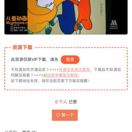
资源下载
此资源仅限VIP下载，请先
登录
不知道如何开通会员？===>
开通会员图文教程
；下载后不知道如
何解压观看？===>
解压和字幕图文教程
；
如下载地址失效，请在当前页面下方留言提醒！
0
个人
已赞
赞一个