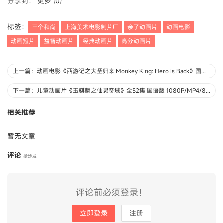
分享到：
更多
(
0
)
标签：
三个和尚
上海美术电影制片厂
亲子动画片
动画电影
动画短片
益智动画片
经典动画片
高分动画片
上一篇：动画电影《西游记之大圣归来 Monkey King: Hero Is Back》国语中字 1080P/MP4/1.81G 动画片西游记之大圣归来下载
下一篇：儿童动画片《玉骐麟之仙灵奇域》全52集 国语版 1080P/MP4/8.03G 动画片玉骐麟之仙灵奇域下载
相关推荐
暂无文章
评论
抢沙发
评论前必须登录！
立即登录
注册