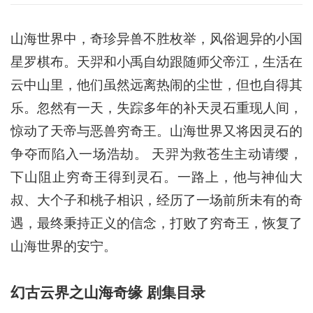
山海世界中，奇珍异兽不胜枚举，风俗迥异的小国
星罗棋布。天羿和小禹自幼跟随师父帝江，生活在
云中山里，他们虽然远离热闹的尘世，但也自得其
乐。忽然有一天，失踪多年的补天灵石重现人间，
惊动了天帝与恶兽穷奇王。山海世界又将因灵石的
争夺而陷入一场浩劫。 天羿为救苍生主动请缨，
下山阻止穷奇王得到灵石。一路上，他与神仙大
叔、大个子和桃子相识，经历了一场前所未有的奇
遇，最终秉持正义的信念，打败了穷奇王，恢复了
山海世界的安宁。
幻古云界之山海奇缘 剧集目录