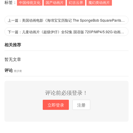
标签：
中国传统文化
国产动画片
幻古云界
魔幻类动画片
上一篇：美国动画电影《海绵宝宝历险记 The SpongeBob SquarePants Movie》英语版 1080P/MP4/1.81G 动画片海绵宝宝下载
下一篇：儿童动画片《超级伊仔》全52集 国语版 720P/MP4/5.92G 动画片超级伊仔下载
相关推荐
暂无文章
评论
抢沙发
评论前必须登录！
立即登录
注册