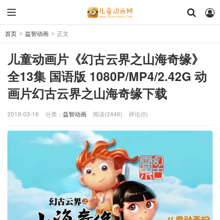
首页
益智动画
正文
>
>
儿童动画片《幻古云界之山海奇缘》
全13集 国语版 1080P/MP4/2.42G 动
画片幻古云界之山海奇缘下载
2019-03-16
分类：
益智动画
阅读(2446)
评论(0)