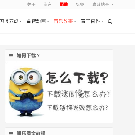
关于
留言
捐助
标签
联系站长
习惯养成
益智动画
音乐故事
育子百科
如何下载？
解压图文教程