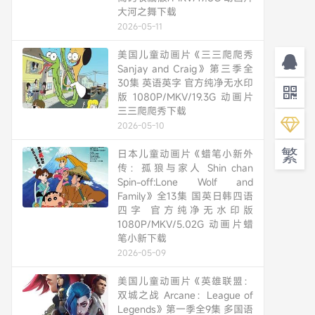
大河之舞下载
2026-05-11
美国儿童动画片《三三爬爬秀
Sanjay and Craig》第三季全
30集 英语英字 官方纯净无水印
版 1080P/MKV/19.3G 动画片
三三爬爬秀下载
2026-05-10
繁
日本儿童动画片《蜡笔小新外
传：孤狼与家人 Shin chan
Spin-off:Lone Wolf and
Family》全13集 国英日韩四语
四字 官方纯净无水印版
1080P/MKV/5.02G 动画片蜡
笔小新下载
2026-05-09
美国儿童动画片《英雄联盟：
双城之战 Arcane：League of
Legends》第一季全9集 多国语