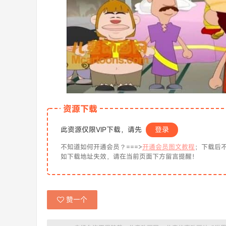
资源下载
此资源仅限VIP下载，请先
登录
不知道如何开通会员？===>
开通会员图文教程
；下载后不
如下载地址失效，请在当前页面下方留言提醒！
赞一个