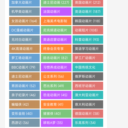
(253)
(242)
(233)
加拿大动画片
迪士尼动画 (227)
英国动画片 (212)
(228)
机甲类动画片
法国动画片
英语动画片 (187)
(205)
(204)
女孩动画片 (164)
上海美术电影制
韩国动画片 (118)
片厂 (121)
DC漫威动画片
尼克频道动画片
动画短片 (108)
(112)
(108)
无对白动画片
英语启蒙动画片
科普动画片 (93)
(96)
(95)
4K高清动画片
终身会员专享
英语学习动画片
(91)
(88)
(83)
梦工场动画片
励志动画片 (82)
梦工厂动画片
(83)
(81)
BBC动画片 (79)
习惯养成动画片
中国传统文化
(64)
(61)
迪士尼动画片
公主系列 (56)
俄罗斯动画片
(59)
(55)
男孩动画片 (52)
芭比系列 (49)
西班牙动画片
(46)
亲子纪录片 (46)
恐龙动画片 (45)
澳大利亚动画片
(45)
蝙蝠侠 (42)
安全教育 (41)
意大利动画片
(41)
变形金刚 (40)
猪猪侠 (40)
德国动画片 (38)
西游记 (36)
哆啦A梦 (35)
乐高系列 (34)