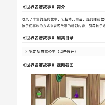
《世界名著故事》 简介
收录了丰富的经典故事，包括幼儿童话、经典睡前故
孩子们喜欢的方式来表现故事的精彩内容，引导孩子
《世界名著故事》 剧集目录
第01集白雪公主（点击展开）
《世界名著故事》 视频截图