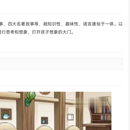
事、四大名著故事等，融知识性，趣味性，语言通俗于一体。以
进行思考和想象，打开孩子想象的大门。