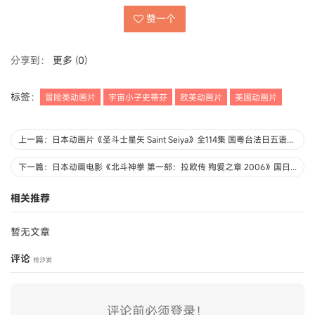
赞一个
分享到：
更多
(
0
)
标签：
冒险类动画片
宇宙小子史蒂芬
欧美动画片
美国动画片
上一篇：日本动画片《圣斗士星矢 Saint Seiya》全114集 国粤台法日五语中字 1080P/MP4/89.3G 动画片圣斗士星矢下载
下一篇：日本动画电影《北斗神拳 第一部：拉欧传 殉爱之章 2006》国日双语 720P/MKV/1.78G 动画片北斗神拳下载
相关推荐
暂无文章
评论
抢沙发
评论前必须登录！