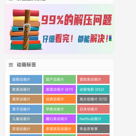
动画标签
益智动画片
国产动画片
冒险类动画片
(1530)
(1359)
(1260)
欧美动画片
美国动画片 (871)
动画电影 (852)
(1016)
搞笑动画片
经典动画片
高分动画片 (573)
(825)
(694)
亲子动画片
早教动画片
日本动画片
(389)
(386)
(359)
儿童动画片
魔幻类动画片
Netflix动画片
(350)
(286)
(280)
双语动画片
多国语言动画片
年会员专享