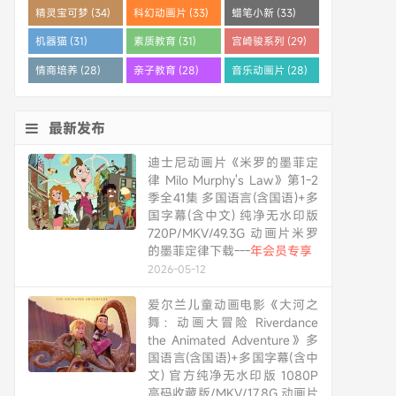
精灵宝可梦 (34)
科幻动画片 (33)
蜡笔小新 (33)
机器猫 (31)
素质教育 (31)
宫崎骏系列 (29)
情商培养 (28)
亲子教育 (28)
音乐动画片 (28)
最新发布
迪士尼动画片《米罗的墨菲定
律 Milo Murphy's Law》第1-2
季全41集 多国语言(含国语)+多
国字幕(含中文) 纯净无水印版
720P/MKV/49.3G 动画片米罗
的墨菲定律下载---
年会员专享
2026-05-12
爱尔兰儿童动画电影《大河之
舞：动画大冒险 Riverdance
the Animated Adventure》多
国语言(含国语)+多国字幕(含中
文) 官方纯净无水印版 1080P
高码收藏版/MKV/17.8G 动画片