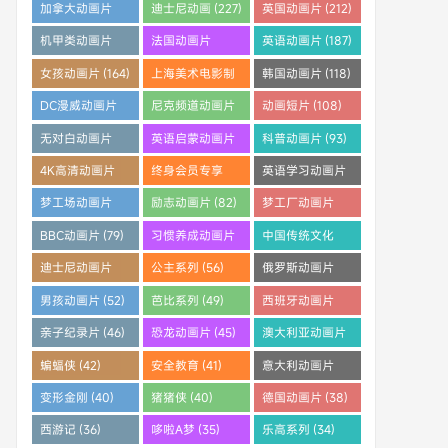
(253)
(242)
(233)
加拿大动画片
迪士尼动画 (227)
英国动画片 (212)
(228)
机甲类动画片
法国动画片
英语动画片 (187)
(205)
(204)
女孩动画片 (164)
上海美术电影制
韩国动画片 (118)
片厂 (121)
DC漫威动画片
尼克频道动画片
动画短片 (108)
(112)
(108)
无对白动画片
英语启蒙动画片
科普动画片 (93)
(96)
(95)
4K高清动画片
终身会员专享
英语学习动画片
(91)
(88)
(83)
梦工场动画片
励志动画片 (82)
梦工厂动画片
(83)
(81)
BBC动画片 (79)
习惯养成动画片
中国传统文化
(64)
(61)
迪士尼动画片
公主系列 (56)
俄罗斯动画片
(59)
(55)
男孩动画片 (52)
芭比系列 (49)
西班牙动画片
(46)
亲子纪录片 (46)
恐龙动画片 (45)
澳大利亚动画片
(45)
蝙蝠侠 (42)
安全教育 (41)
意大利动画片
(41)
变形金刚 (40)
猪猪侠 (40)
德国动画片 (38)
西游记 (36)
哆啦A梦 (35)
乐高系列 (34)