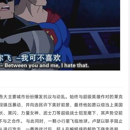
各大主要城市纷纷爆发抗议与动乱。始终与超级英雄作对的莱克
段镇压暴动，并向选民许下美好前景，最终他如愿以偿当上美国
长、黑闪、力量女神、武士刀等超级战士招至麾下，其声势空前
不与之合作。 与此同时，一颗小行星飞临地球。卢瑟以联手阻止
人进行攻击。一番激战过后，超人在蝙蝠侠的帮助下侥幸逃脱，