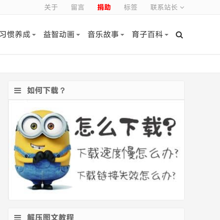
关于
留言
捐助
标签
联系站长
习惯养成
益智动画
音乐故事
育子百科
如何下载？
解压图文教程