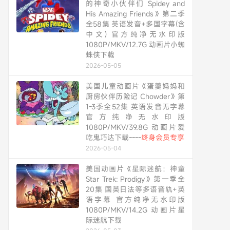
的神奇小伙伴们 Spidey and
His Amazing Friends》第二季
全58集 英语发音+多国字幕(含
中文) 官方纯净无水印版
1080P/MKV/12.7G 动画片小蜘
蛛侠下载
2026-05-05
美国儿童动画片《蛋羹妈妈和
厨房伙伴历险记 Chowder》第
1-3季全52集 英语发音无字幕
官方纯净无水印版
1080P/MKV/39.8G 动画片爱
吃鬼巧达下载----
终身会员专享
2026-05-04
美国动画片《星际迷航：神童
Star Trek: Prodigy》第一季全
20集 国英日法等多语音轨+英
语字幕 官方纯净无水印版
1080P/MKV/14.2G 动画片星
际迷航下载