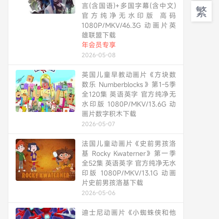
言(含国语)+多国字幕(含中文)
繁
官方纯净无水印版 高码
1080P/MKV/46.3G 动画片英
雄联盟下载
年会员专享
2026-05-08
英国儿童早教动画片《方块数
数乐 Numberblocks》第1-5季
全120集 英语英字 官方纯净无
水印版 1080P/MKV/13.6G 动
画片数字积木下载
2026-05-07
法国儿童动画片《史前男孩洛
基 Rocky Kwaterner》第一季
全52集 英语英字 官方纯净无水
印版 1080P/MKV/13.1G 动画
片史前男孩洛基下载
2026-05-06
迪士尼动画片《小蜘蛛侠和他