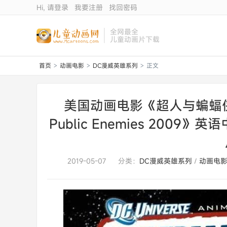
Hi, 请登录
我要注册
找回密码
全网最全
儿童动画片下载
首页
动画电影
DC漫威英雄系列
正文
>
>
>
美国动画电影《超人与蝙蝠侠：公
Public Enemies 2009》
2019-05-07
分类：
DC漫威英雄系列
/
动画电