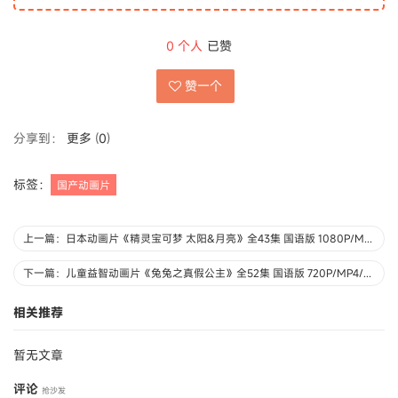
0
个人
已赞
赞一个
分享到：
更多
(
0
)
标签：
国产动画片
上一篇：日本动画片《精灵宝可梦 太阳&月亮》全43集 国语版 1080P/MP4/11.3G 动画片精灵宝可梦下载
下一篇：儿童益智动画片《兔兔之真假公主》全52集 国语版 720P/MP4/3.6G 动画片兔兔之真假公主下载
相关推荐
暂无文章
评论
抢沙发