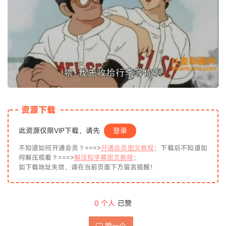
资源下载
此资源仅限VIP下载，请先
登录
不知道如何开通会员？===>
开通会员图文教程
；下载后不知道如
何解压观看？===>
解压和字幕图文教程
；
如下载地址失效，请在当前页面下方留言提醒！
0
个人
已赞
赞一个