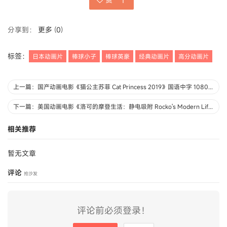
分享到：
更多
(
0
)
标签：
日本动画片
棒球小子
棒球英豪
经典动画片
高分动画片
上一篇：国产动画电影《猫公主苏菲 Cat Princess 2019》国语中字 1080P/MP4/2.81G 动画片猫公主苏菲下载
下一篇：美国动画电影《洛可的摩登生活：静电吸附 Rocko's Modern Life: Static Cling 2019》英语中英双字 720P/MP4/962M 动画片洛可的摩登生活下载
相关推荐
暂无文章
评论
抢沙发
评论前必须登录！