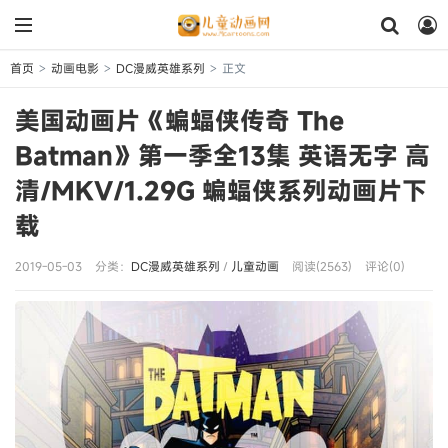
首页
动画电影
DC漫威英雄系列
正文
>
>
>
美国动画片《蝙蝠侠传奇 The
Batman》第一季全13集 英语无字 高
清/MKV/1.29G 蝙蝠侠系列动画片下
载
2019-05-03
分类：
DC漫威英雄系列
/
儿童动画
阅读(2563)
评论(0)