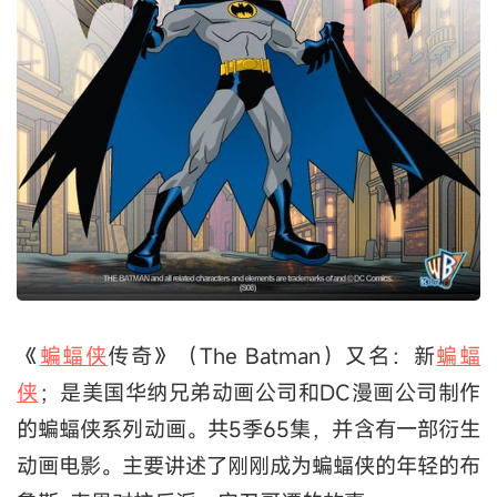
《
蝙蝠侠
传奇》（The Batman）又名：新
蝙蝠
侠
；是美国华纳兄弟动画公司和DC漫画公司制作
的蝙蝠侠系列动画。共5季65集，并含有一部衍生
动画电影。主要讲述了刚刚成为蝙蝠侠的年轻的布