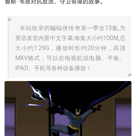
鲁斯·韦恩对抗反派、守卫哥谭的故事。
本站收录的蝙蝠侠传奇第一季全13集,为
英语发音内置中文字幕;每集大小约100M,总
大小约1.29G，播放时长约20分钟，高清
MKV格式，可以在电视机或电脑、平板、
IPAD、手机等各种设备播放！