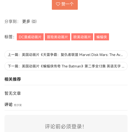
赞一个
分享到：
更多
(
0
)
标签：
DC漫威动画片
冒险类动画片
欧美动画片
蝙蝠侠
上一篇：美国动画片《天雷争霸：复仇者联盟 Marvel Disk Wars: The Avengers》全51集 日语中字 高清/MP4/3.9G 动画片复仇者系列下载
下一篇：美国动画片《蝙蝠侠传奇 The Batman》第二季全13集 英语无字 高清/MKV/1.27G 蝙蝠侠系列动画片下载
相关推荐
暂无文章
评论
抢沙发
评论前必须登录！