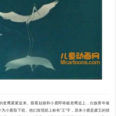
的老鹰紧紧追来。眼看姑娘和小鹿即将被老鹰追上，白族青年催
为小鹿取下箭。他们发现箭上标有“王”字，原来小鹿是虞王的猎