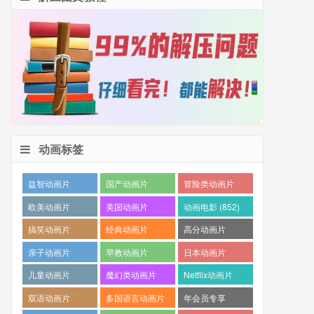
动画标签
益智动画片
国产动画片
冒险类动画片
(1530)
(1359)
(1260)
欧美动画片
美国动画片
动画电影 (852)
(1016)
(871)
搞笑动画片
经典动画片
高分动画片
(825)
(694)
(573)
亲子动画片
早教动画片
日本动画片
(389)
(386)
(359)
儿童动画片
魔幻类动画片
Netflix动画片
(350)
(286)
(280)
双语动画片
多国语言动画片
年会员专享