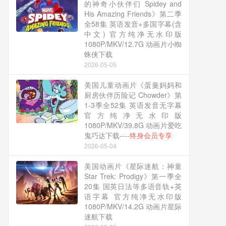
的神奇小伙伴们 Spidey and
His Amazing Friends》第二季
全58集 英语发音+多国字幕(含
中文) 官方纯净无水印版
1080P/MKV/12.7G 动画片小蜘
蛛侠下载
2026-05-05
美国儿童动画片《蛋羹妈妈和
厨房伙伴历险记 Chowder》第
1-3季全52集 英语发音无字幕
官方纯净无水印版
1080P/MKV/39.8G 动画片爱吃
鬼巧达下载----
终身会员专享
2026-05-04
美国动画片《星际迷航：神童
Star Trek: Prodigy》第一季全
20集 国英日法等多语音轨+英
语字幕 官方纯净无水印版
1080P/MKV/14.2G 动画片星际
迷航下载