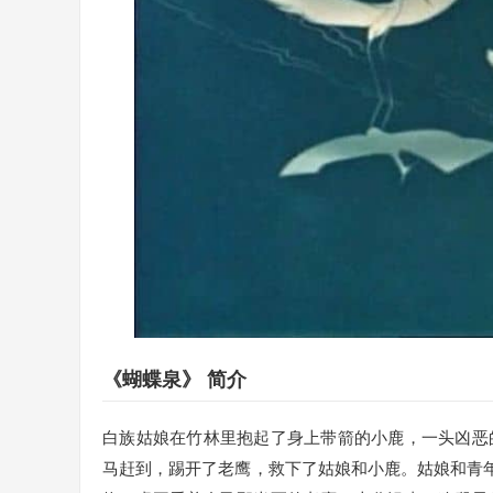
《蝴蝶泉》 简介
白族姑娘在竹林里抱起了身上带箭的小鹿，一头凶恶
马赶到，踢开了老鹰，救下了姑娘和小鹿。姑娘和青年