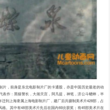
制片，前身是东北电影制片厂的卡通股，亦是中国历史最老的动
代表作：黑猫警长，大闹天宫，阿凡提，神笔，济公斗蟋蟀，半
年迁到上海隶属上海电影制片厂，建厂后共摄制美术片428部，占
格。其中有48部美术片先后在国内69次获奖；有45部美术片在