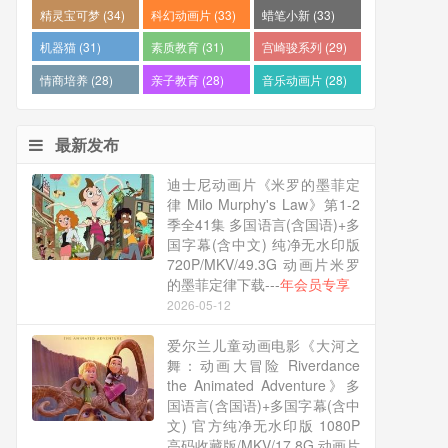
精灵宝可梦 (34)
科幻动画片 (33)
蜡笔小新 (33)
机器猫 (31)
素质教育 (31)
宫崎骏系列 (29)
情商培养 (28)
亲子教育 (28)
音乐动画片 (28)
最新发布
迪士尼动画片《米罗的墨菲定
律 Milo Murphy's Law》第1-2
季全41集 多国语言(含国语)+多
国字幕(含中文) 纯净无水印版
720P/MKV/49.3G 动画片米罗
的墨菲定律下载---
年会员专享
2026-05-12
爱尔兰儿童动画电影《大河之
舞：动画大冒险 Riverdance
the Animated Adventure》多
国语言(含国语)+多国字幕(含中
文) 官方纯净无水印版 1080P
高码收藏版/MKV/17.8G 动画片