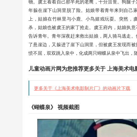
物。虞王看着自己那半死的老鹰，十分沮丧。狗腿子
年躲在崖下山洞里脱了险。姑娘带着青年来到自己
上，姑娘在竹林里与小鹿、小鸟嬉戏玩耍。突然，
杀，姑娘也被虞王的家丁抢走。虞王府内，姑娘执意
告诉青年。青年深夜赶来救出姑娘，两人骑马逃走。
了悬崖边，又躲进了崖下山洞里，但被虞王发现而被
愤不屈，双双跳入泉中，化成两只蝴蝶从泉中飞出，随
儿童动画片网为您推荐更多关于 上海美术电
更多关于《上海美术电影制片厂》的动画片下载
《蝴蝶泉》 视频截图