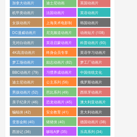
(253)
(242)
(233)
加拿大动画片
迪士尼动画
英国动画片
(228)
(227)
(212)
机甲类动画片
法国动画片
英语动画片
(205)
(204)
(187)
女孩动画片
上海美术电影制
韩国动画片
(164)
片厂 (121)
(118)
DC漫威动画片
尼克频道动画片
动画短片 (108)
(112)
(108)
无对白动画片
英语启蒙动画片
科普动画片 (93)
(96)
(95)
4K高清动画片
终身会员专享
英语学习动画片
(91)
(88)
(83)
梦工场动画片
励志动画片 (82)
梦工厂动画片
(83)
(81)
BBC动画片 (79)
习惯养成动画片
中国传统文化
(64)
(61)
迪士尼动画片
公主系列 (56)
俄罗斯动画片
(59)
(55)
男孩动画片 (52)
芭比系列 (49)
西班牙动画片
(46)
亲子纪录片 (46)
恐龙动画片 (45)
澳大利亚动画片
(45)
蝙蝠侠 (42)
安全教育 (41)
意大利动画片
(41)
变形金刚 (40)
猪猪侠 (40)
德国动画片 (38)
西游记 (36)
哆啦A梦 (35)
乐高系列 (34)