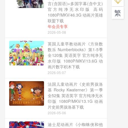
言(含国语)+多国字幕(含中文)
官方纯净无水印版 高码
繁
1080P/MKV/46.3G 动画片英雄
联盟下载
年会员专享
2026-05-08
英国儿童早教动画片《方块数
数乐 Numberblocks》第1-5季
全120集 英语英字 官方纯净无
水印版 1080P/MKV/13.6G 动
画片数字积木下载
2026-05-07
法国儿童动画片《史前男孩洛
基 Rocky Kwaterner》第一季
全52集 英语英字 官方纯净无水
印版 1080P/MKV/13.1G 动画
片史前男孩洛基下载
2026-05-06
迪士尼动画片《小蜘蛛侠和他