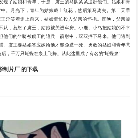
发现了姑娘和青年，于是，虞王的马队紧紧追赶他们。姑娘和青
家中。月光下，青年为姑娘戴上红花，然后策马离去。第二天早
虞王淫笑着走上前来，姑娘慌忙投入父亲的怀抱。夜晚，父亲被
不从，惹怒了虞王，姑娘被关进牢房。小鹿、小鸟把姑娘的不幸
但他们的坐骑被虞王的追兵一箭射中，双双摔下马来。他们逃到
捕。虞王要姑娘答应嫁给他才能免遭一死。勇敢的姑娘和青年悲
后，千万只蝴蝶在泉上飞舞。从此这里成了有名的“蝴蝶泉”
影制片厂 的下载