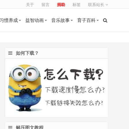
关于
留言
捐助
标签
联系站长
习惯养成
益智动画
音乐故事
育子百科
如何下载？
解压图文教程