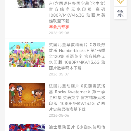
言(含国语)+多国字幕(含中文)
官方纯净无水印版 高码
繁
1080P/MKV/46.3G 动画片英
雄联盟下载
年会员专享
2026-05-08
英国儿童早教动画片《方块数
数乐 Numberblocks》第1-5季
全120集 英语英字 官方纯净无
水印版 1080P/MKV/13.6G 动
画片数字积木下载
2026-05-07
法国儿童动画片《史前男孩洛
基 Rocky Kwaterner》第一季
全52集 英语英字 官方纯净无水
印版 1080P/MKV/13.1G 动画
片史前男孩洛基下载
2026-05-06
迪士尼动画片《小蜘蛛侠和他