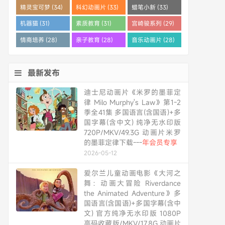
精灵宝可梦 (34)
科幻动画片 (33)
蜡笔小新 (33)
机器猫 (31)
素质教育 (31)
宫崎骏系列 (29)
情商培养 (28)
亲子教育 (28)
音乐动画片 (28)
最新发布
迪士尼动画片《米罗的墨菲定
律 Milo Murphy's Law》第1-2
季全41集 多国语言(含国语)+多
国字幕(含中文) 纯净无水印版
720P/MKV/49.3G 动画片米罗
的墨菲定律下载---
年会员专享
2026-05-12
爱尔兰儿童动画电影《大河之
舞：动画大冒险 Riverdance
the Animated Adventure》多
国语言(含国语)+多国字幕(含中
文) 官方纯净无水印版 1080P
高码收藏版/MKV/17.8G 动画片