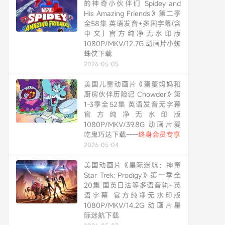
的神奇小伙伴们 Spidey and
His Amazing Friends》第二季
全58集 英语发音+多国字幕(含
中文) 官方纯净无水印版
1080P/MKV/12.7G 动画片小蜘
蛛侠下载
2026-05-05
美国儿童动画片《蛋羹妈妈和
厨房伙伴历险记 Chowder》第
1-3季全52集 英语发音无字幕
官方纯净无水印版
1080P/MKV/39.8G 动画片爱
吃鬼巧达下载----
终身会员专享
2026-05-04
美国动画片《星际迷航：神童
Star Trek: Prodigy》第一季全
20集 国英日法等多语音轨+英
语字幕 官方纯净无水印版
1080P/MKV/14.2G 动画片星
际迷航下载