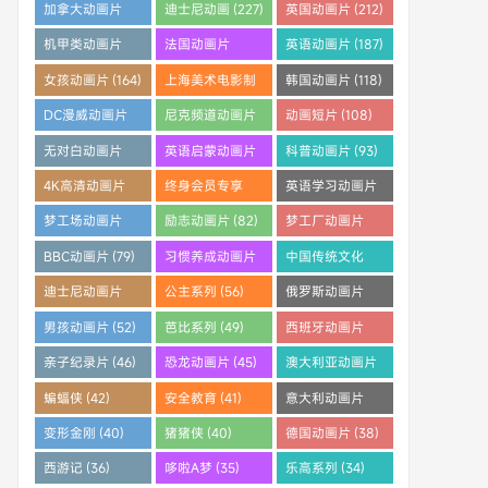
(253)
(242)
(233)
加拿大动画片
迪士尼动画 (227)
英国动画片 (212)
(228)
机甲类动画片
法国动画片
英语动画片 (187)
(205)
(204)
女孩动画片 (164)
上海美术电影制
韩国动画片 (118)
片厂 (121)
DC漫威动画片
尼克频道动画片
动画短片 (108)
(112)
(108)
无对白动画片
英语启蒙动画片
科普动画片 (93)
(96)
(95)
4K高清动画片
终身会员专享
英语学习动画片
(91)
(88)
(83)
梦工场动画片
励志动画片 (82)
梦工厂动画片
(83)
(81)
BBC动画片 (79)
习惯养成动画片
中国传统文化
(64)
(61)
迪士尼动画片
公主系列 (56)
俄罗斯动画片
(59)
(55)
男孩动画片 (52)
芭比系列 (49)
西班牙动画片
(46)
亲子纪录片 (46)
恐龙动画片 (45)
澳大利亚动画片
(45)
蝙蝠侠 (42)
安全教育 (41)
意大利动画片
(41)
变形金刚 (40)
猪猪侠 (40)
德国动画片 (38)
西游记 (36)
哆啦A梦 (35)
乐高系列 (34)