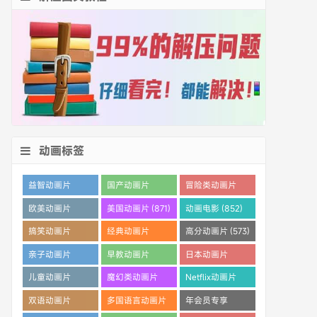
动画标签
益智动画片
国产动画片
冒险类动画片
(1530)
(1359)
(1260)
欧美动画片
美国动画片 (871)
动画电影 (852)
(1016)
搞笑动画片
经典动画片
高分动画片 (573)
(825)
(694)
亲子动画片
早教动画片
日本动画片
(389)
(386)
(359)
儿童动画片
魔幻类动画片
Netflix动画片
(350)
(286)
(280)
双语动画片
多国语言动画片
年会员专享