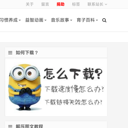
关于
留言
捐助
标签
联系站长
习惯养成
益智动画
音乐故事
育子百科
如何下载？
解压图文教程