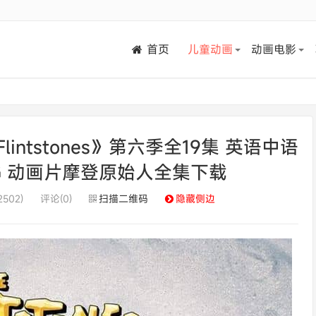
首页
儿童动画
动画电影
intstones》第六季全19集 英语中语
19G 动画片摩登原始人全集下载
502)
评论(0)
扫描二维码
隐藏侧边