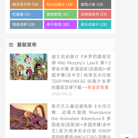
精灵宝可梦 (34)
科幻动画片 (33)
蜡笔小新 (33)
机器猫 (31)
素质教育 (31)
宫崎骏系列 (29)
情商培养 (28)
亲子教育 (28)
音乐动画片 (28)
最新发布
迪士尼动画片《米罗的墨菲定
律 Milo Murphy's Law》第1-2
季全41集 多国语言(含国语)+多
国字幕(含中文) 纯净无水印版
720P/MKV/49.3G 动画片米罗
的墨菲定律下载---
年会员专享
2026-05-12
爱尔兰儿童动画电影《大河之
舞：动画大冒险 Riverdance
the Animated Adventure》多
国语言(含国语)+多国字幕(含中
文) 官方纯净无水印版 1080P
高码收藏版/MKV/17.8G 动画片