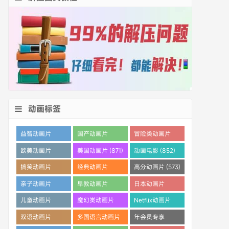
动画标签
益智动画片
国产动画片
冒险类动画片
(1530)
(1359)
(1260)
欧美动画片
美国动画片 (871)
动画电影 (852)
(1016)
搞笑动画片
经典动画片
高分动画片 (573)
(825)
(694)
亲子动画片
早教动画片
日本动画片
(389)
(386)
(359)
儿童动画片
魔幻类动画片
Netflix动画片
(350)
(286)
(280)
双语动画片
多国语言动画片
年会员专享