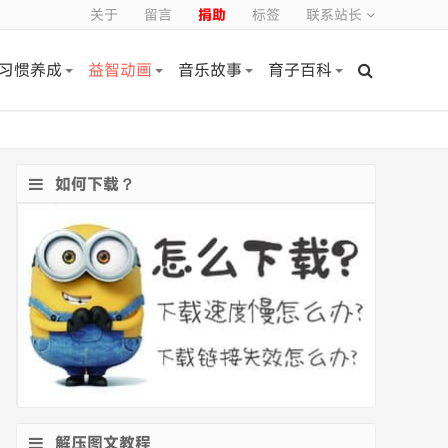
关于
留言
捐助
标签
联系站长
习惯养成
益智动画
音乐故事
育子百科
如何下载？
解压图文教程