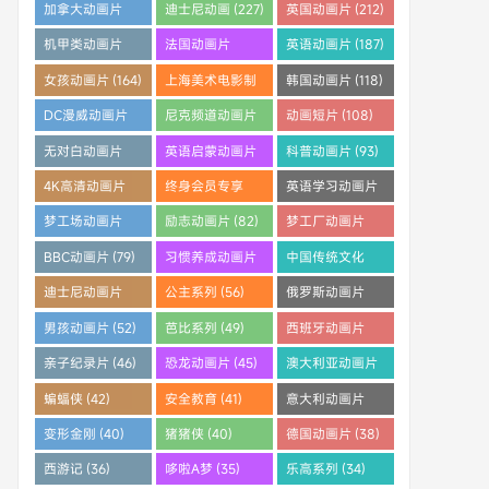
(253)
(242)
(233)
加拿大动画片
迪士尼动画 (227)
英国动画片 (212)
(228)
机甲类动画片
法国动画片
英语动画片 (187)
(205)
(204)
女孩动画片 (164)
上海美术电影制
韩国动画片 (118)
片厂 (121)
DC漫威动画片
尼克频道动画片
动画短片 (108)
(112)
(108)
无对白动画片
英语启蒙动画片
科普动画片 (93)
(96)
(95)
4K高清动画片
终身会员专享
英语学习动画片
(91)
(88)
(83)
梦工场动画片
励志动画片 (82)
梦工厂动画片
(83)
(81)
BBC动画片 (79)
习惯养成动画片
中国传统文化
(64)
(61)
迪士尼动画片
公主系列 (56)
俄罗斯动画片
(59)
(55)
男孩动画片 (52)
芭比系列 (49)
西班牙动画片
(46)
亲子纪录片 (46)
恐龙动画片 (45)
澳大利亚动画片
(45)
蝙蝠侠 (42)
安全教育 (41)
意大利动画片
(41)
变形金刚 (40)
猪猪侠 (40)
德国动画片 (38)
西游记 (36)
哆啦A梦 (35)
乐高系列 (34)