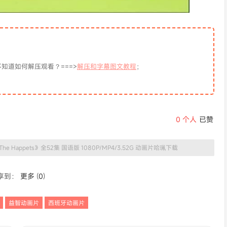
知道如何解压观看？===>
解压和字幕图文教程
；
0
个人
已赞
e Happets》全52集 国语版 1080P/MP4/3.52G 动画片哈珮下载
享到：
更多
(
0
)
益智动画片
西班牙动画片