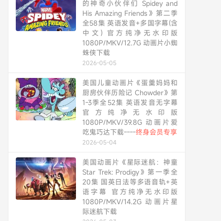
的神奇小伙伴们 Spidey and
His Amazing Friends》第二季
全58集 英语发音+多国字幕(含
中文) 官方纯净无水印版
1080P/MKV/12.7G 动画片小蜘
蛛侠下载
2026-05-05
美国儿童动画片《蛋羹妈妈和
厨房伙伴历险记 Chowder》第
1-3季全52集 英语发音无字幕
官方纯净无水印版
1080P/MKV/39.8G 动画片爱
吃鬼巧达下载----
终身会员专享
2026-05-04
美国动画片《星际迷航：神童
Star Trek: Prodigy》第一季全
20集 国英日法等多语音轨+英
语字幕 官方纯净无水印版
1080P/MKV/14.2G 动画片星
际迷航下载