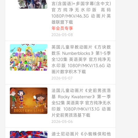
言(含国语)+多国字幕(含中文)
官方纯净无水印版 高码
1080P/MKV/46.3G 动画片英
雄联盟下载
年会员专享
2026-05-08
英国儿童早教动画片《方块数
数乐 Numberblocks》第1-5季
全120集 英语英字 官方纯净无
水印版 1080P/MKV/13.6G 动
画片数字积木下载
2026-05-07
法国儿童动画片《史前男孩洛
基 Rocky Kwaterner》第一季
全52集 英语英字 官方纯净无水
印版 1080P/MKV/13.1G 动画
片史前男孩洛基下载
2026-05-06
迪士尼动画片《小蜘蛛侠和他