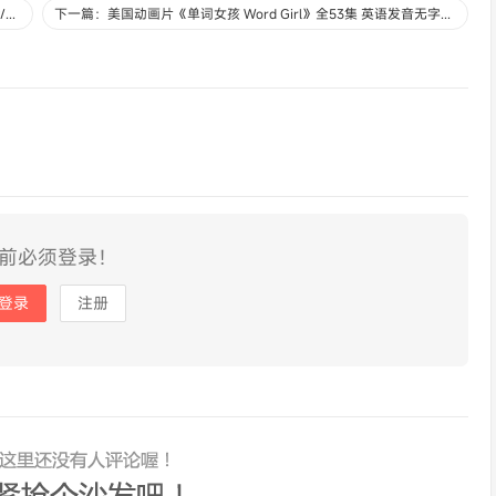
上一篇：科普动画片《螺丝钉科学小实验》全26集 国语版 1080P/MP4/1.15G 动画片螺丝钉科学小实验下载
下一篇：美国动画片《单词女孩 Word Girl》全53集 英语发音无字幕 标清/MP4/4.97G 动画片单词女孩下载
前必须登录！
登录
注册