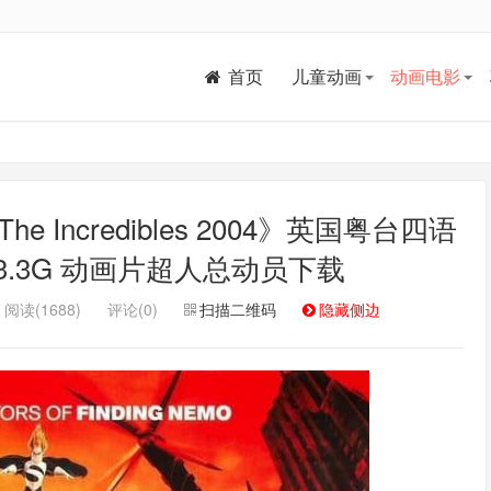
首页
儿童动画
动画电影
Incredibles 2004》英国粤台四语
V/3.3G 动画片超人总动员下载
阅读(1688)
评论(0)
扫描二维码
隐藏侧边