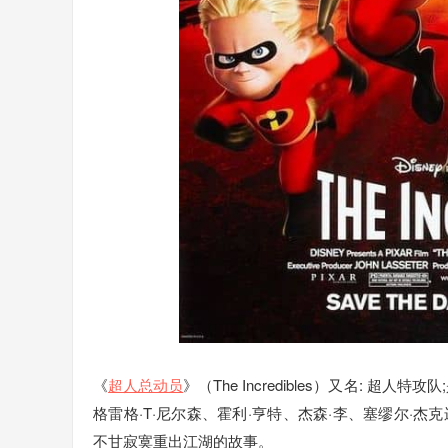
《
超人总动员
》（The Incredibles）又名: 超
格雷格·T·尼尔森、霍利·亨特、杰森·李、塞缪尔·
不甘寂寞重出江湖的故事。