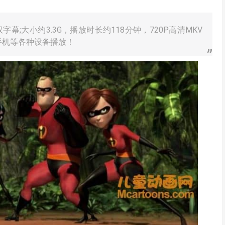
幕;大小约3.3G，播放时长约118分钟，720P高清MKV
手机等各种设备播放！