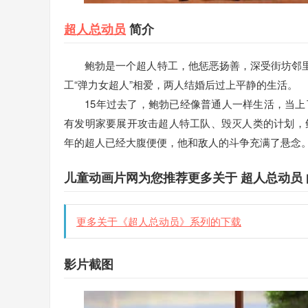
超人总动员
简介
鲍勃是一个超人特工，他惩恶扬善，深受街坊邻里的
工“弹力女超人”相爱，两人结婚后过上平静的生活。
15年过去了，鲍勃已经像普通人一样生活，当上
有发明家要展开攻击超人特工队、毁灭人类的计划，
年的超人已经大腹便便，他和敌人的斗争充满了悬念
儿童动画片网为您推荐更多关于 超人总动员
更多关于《超人总动员》系列的下载
影片截图