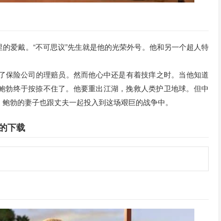
爱戴。“不可思议”先生就是他的光荣外号。他和另一个超人特
了保险公司的理赔员。然而他心中还是有着技痒之时。当他知道
鲍勃终于按捺不住了。他要重出江湖，挽救人类护卫地球。但中
。鲍勃的妻子也跟丈夫一起投入到这场艰巨的战争中。
 的下载