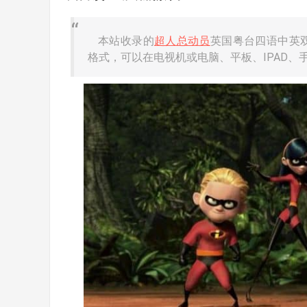
本站收录的
超人总动员
英国粤台四语中英双字
格式，可以在电视机或电脑、平板、IPAD、