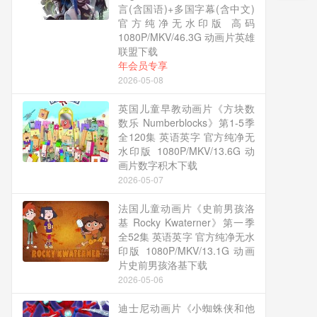
言(含国语)+多国字幕(含中文)
官方纯净无水印版 高码
1080P/MKV/46.3G 动画片英雄
联盟下载
年会员专享
2026-05-08
英国儿童早教动画片《方块数
数乐 Numberblocks》第1-5季
全120集 英语英字 官方纯净无
水印版 1080P/MKV/13.6G 动
画片数字积木下载
2026-05-07
法国儿童动画片《史前男孩洛
基 Rocky Kwaterner》第一季
全52集 英语英字 官方纯净无水
印版 1080P/MKV/13.1G 动画
片史前男孩洛基下载
2026-05-06
迪士尼动画片《小蜘蛛侠和他