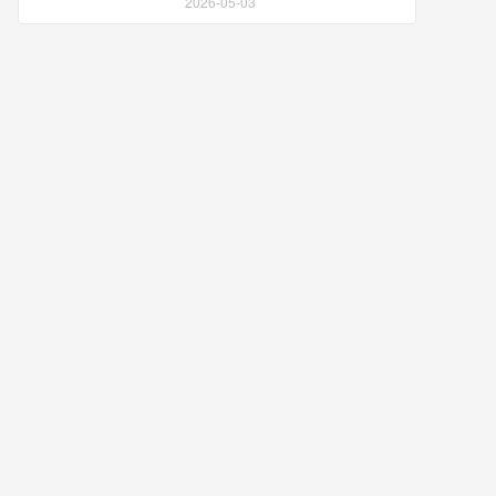
2026-05-03