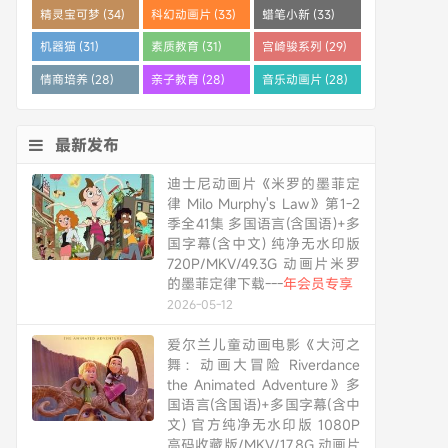
精灵宝可梦 (34)
科幻动画片 (33)
蜡笔小新 (33)
机器猫 (31)
素质教育 (31)
宫崎骏系列 (29)
情商培养 (28)
亲子教育 (28)
音乐动画片 (28)
最新发布
迪士尼动画片《米罗的墨菲定
律 Milo Murphy's Law》第1-2
季全41集 多国语言(含国语)+多
国字幕(含中文) 纯净无水印版
720P/MKV/49.3G 动画片米罗
的墨菲定律下载---
年会员专享
2026-05-12
爱尔兰儿童动画电影《大河之
舞：动画大冒险 Riverdance
the Animated Adventure》多
国语言(含国语)+多国字幕(含中
文) 官方纯净无水印版 1080P
高码收藏版/MKV/17.8G 动画片