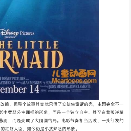
据安徒生童话改编，但整个故事其实就只借了安徒生童话的壳，主题完全不一
影中柔弱公主那样的形象，而是一个独立自主、甚至有着叛逆精
悲剧，而是变成了大团圆结局。电影节奏相当活泼，一头红发的
事的红虾大臣，如今仍是小孩熟悉的形象。