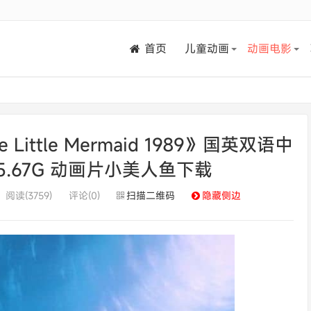
首页
儿童动画
动画电影
ttle Mermaid 1989》国英双语中
/5.67G 动画片小美人鱼下载
阅读(3759)
评论(0)
扫描二维码
隐藏侧边