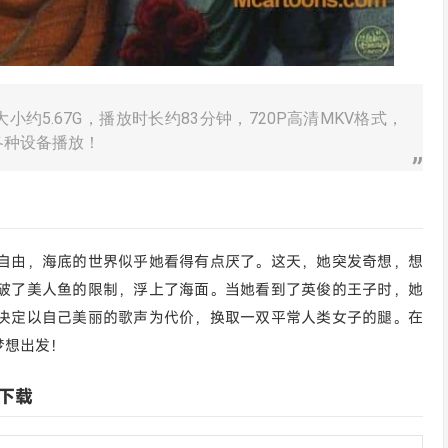
约5.67G，播放时长约83分钟，720P高清MKV格式，
各种设备播放！
由，海底的世界似乎她看得有点厌了。这天，她突发奇想，想
破了美人鱼的限制，浮上了海面。当她看到了英俊的王子时，她
决定以自己美丽的歌声为代价，换取一双平常人类女子的腿。在
梦想出发！
下载