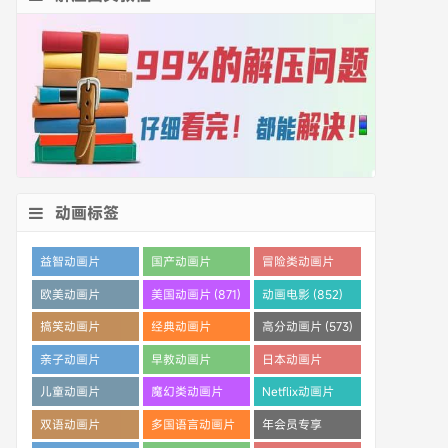
动画标签
益智动画片
国产动画片
冒险类动画片
(1530)
(1359)
(1260)
欧美动画片
美国动画片 (871)
动画电影 (852)
(1016)
搞笑动画片
经典动画片
高分动画片 (573)
(825)
(694)
亲子动画片
早教动画片
日本动画片
(389)
(386)
(359)
儿童动画片
魔幻类动画片
Netflix动画片
(350)
(286)
(280)
双语动画片
多国语言动画片
年会员专享