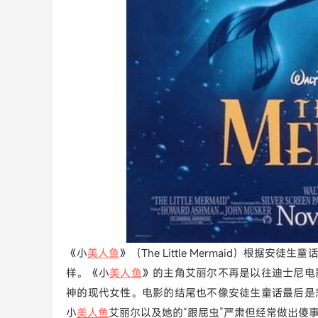
《小
美人鱼
》（The Little Mermaid）根
样。《小
美人鱼
》的主角艾丽尔不再是以往迪士尼电
神的现代女性。电影的结尾也不像安徒生童话最后是
小
美人鱼
艾丽尔以及她的“跟屁虫”严肃但经常做出傻