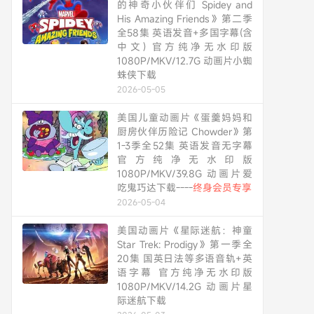
的神奇小伙伴们 Spidey and
His Amazing Friends》第二季
全58集 英语发音+多国字幕(含
中文) 官方纯净无水印版
1080P/MKV/12.7G 动画片小蜘
蛛侠下载
2026-05-05
美国儿童动画片《蛋羹妈妈和
厨房伙伴历险记 Chowder》第
1-3季全52集 英语发音无字幕
官方纯净无水印版
1080P/MKV/39.8G 动画片爱
吃鬼巧达下载----
终身会员专享
2026-05-04
美国动画片《星际迷航：神童
Star Trek: Prodigy》第一季全
20集 国英日法等多语音轨+英
语字幕 官方纯净无水印版
1080P/MKV/14.2G 动画片星
际迷航下载