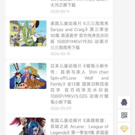
大河之舞下载
2026-05-11
美国儿童动画片《三三爬爬秀
Sanjay and Craig》第三季全
30集 英语英字 官方纯净无水印
版 1080P/MKV/19.3G 动画片
三三爬爬秀下载
2026-05-10
日本儿童动画片《蜡笔小新外
传：孤狼与家人 Shin chan
Spin-off:Lone Wolf and
Family》全13集 国英日韩四语
四字 官方纯净无水印版
1080P/MKV/5.02G 动画片蜡
笔小新下载
2026-05-09
美国儿童动画片《英雄联盟：
双城之战 Arcane：League of
Legends》第一季全9集 多国语