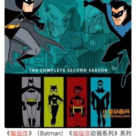
《
蝙蝠侠
》（Batman）《
蝙蝠侠
动画系列》系列