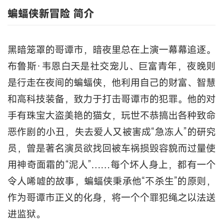
蝙蝠侠新冒险 简介
黑暗笼罩的哥谭市，暗夜里总在上演一幕幕追逐。
布鲁斯·韦恩白天是社交宠儿、巨富青年，夜晚则
是行走在夜间的蝙蝠侠，他利用自己的财富、智慧
和高科技装备，致力于打击哥谭市的犯罪。他的对
手有珠宝大盗美艳的猫女，玩世不恭搞出各种致命
恶作剧的小丑，失去爱人又被害成“急冻人”的研究
员，曾是著名演员欲找回被车祸损毁容貌而过量使
用神奇面霜的“泥人”……每个坏人身上，都有一个
令人唏嘘的故事，蝙蝠侠秉承他“不杀生”的原则，
作为哥谭市正义的化身，将一个个罪犯绳之以法送
进监狱。