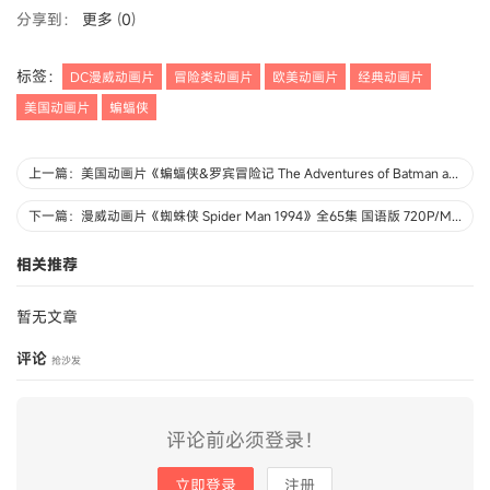
分享到：
更多
(
0
)
标签：
DC漫威动画片
冒险类动画片
欧美动画片
经典动画片
美国动画片
蝙蝠侠
上一篇：美国动画片《蝙蝠侠&罗宾冒险记 The Adventures of Batman and Robin》全29集+2集幕后特辑 英语原版 高清/MKV/13.3G 动画片下载
下一篇：漫威动画片《蜘蛛侠 Spider Man 1994》全65集 国语版 720P/MP4/15G 动画片蜘蛛侠下载
相关推荐
暂无文章
评论
抢沙发
评论前必须登录！
立即登录
注册