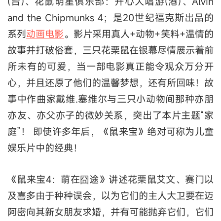
(台)、花鼠明星俱乐部：开心大唱游(港)、Alvin
and the Chipmunks 4；是20世纪福克斯出品的
系列
动画电影
。影片采用真人+动物+笑料+温情的
故事并打破俗套，三只花栗鼠在银幕尽情展示着前
所未有的可爱，当一部电影真正能令观众万分开
心，并且还原了他们的温馨梦想，还有所回味！故
事中作曲家戴维.塞维尔与三只小动物间那种亦朋
亦友、亦父亦子的微妙关系，突出了本片主题“家
庭”！ 即使许多年后，《鼠来宝》绝对可称为儿童
娱乐片中的经典！
《鼠来宝4：萌在囧途》讲述花栗鼠艾文、赛门以
及喜多由于种种误会，以为它们的主人大卫要在迈
阿密向其新女朋友求婚，并有可能抛弃它们，它们