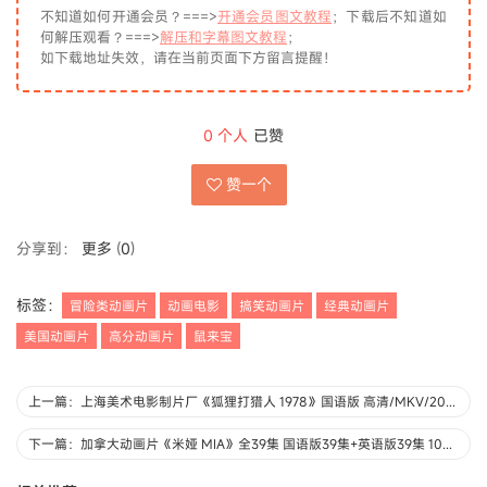
不知道如何开通会员？===>
开通会员图文教程
；下载后不知道如
何解压观看？===>
解压和字幕图文教程
；
如下载地址失效，请在当前页面下方留言提醒！
0
个人
已赞
赞一个
分享到：
更多
(
0
)
标签：
冒险类动画片
动画电影
搞笑动画片
经典动画片
美国动画片
高分动画片
鼠来宝
上一篇：上海美术电影制片厂《狐狸打猎人 1978》国语版 高清/MKV/208MB 上海美术电影制片厂动画片全集下载
下一篇：加拿大动画片《米娅 MIA》全39集 国语版39集+英语版39集 1080P/MP4/10G 动画片米娅下载