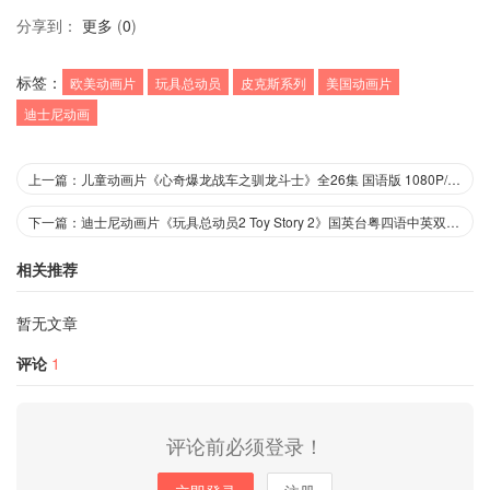
分享到：
更多
(
0
)
标签：
欧美动画片
玩具总动员
皮克斯系列
美国动画片
迪士尼动画
上一篇：儿童动画片《心奇爆龙战车之驯龙斗士》全26集 国语版 1080P/MP4/6.78G 动画片心奇爆龙战车之驯龙斗士下载
下一篇：迪士尼动画片《玩具总动员2 Toy Story 2》国英台粤四语中英双字 1080P/MP4/2.88G 动画片玩具总动员全系列下载
相关推荐
暂无文章
评论
1
评论前必须登录！