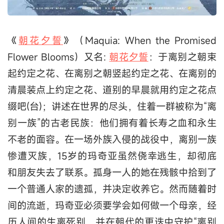
《
朝花夕誓
》（Maquia: When the Promised
Flower Blooms）又名:
朝花夕誓
：于离别之朝束
起约定之花、在离别之朝竖起约定之花、在离别的
清晨装点上约定之花、道别的早晨就用约定之花点
缀吧(台)；讲述在世界的尽头，住着一群被称为“离
别一族”的古老民族：他们拥有着长寿之血和永生
不老的面容。在一场外族入侵的战役中，离别一族
惨遭灭族，15岁的玛奇亚虽然侥幸逃生，却彻底
和朋友失去了联系。孤身一人的她在残骸中拾到了
一个普通人家的遗孤，并决定收养它。然而随着时
间的流逝，玛奇亚必须要学会如何做一个母亲，经
历人间的生离死别，并在朝代的更迭中守护“离别