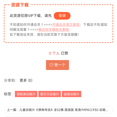
资源下载
此资源仅限VIP下载，请先
登录
不知道如何开通会员？===>
开通会员图文教程
；下载后不知道如
何解压观看？===>
解压和字幕图文教程
；
如下载地址失效，请在当前页面下方留言提醒！
0
个人
已赞
赞一个
分享到：
更多
(
0
)
标签：
冒险类动画片
爱尔兰动画片
益智动画片
上一篇：儿童动画片《弹珠传说》全52集 国语版 高清/MP4/2.93G 动画片弹珠传说下载