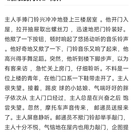
主人手捧门铃兴冲冲地登上三楼居室 。他开门入
屋，拉开抽屉取出螺丝刀 ，迅速地把门铃装好。
他揿了一下按钮，顿时响起了悠扬动听的音乐铃声
。他好奇地又揿了一下，门铃音乐又响了起来，他
高兴得手舞足蹈。突然，他听到楼下脚步声，以为
有客来访 ，急忙关上房门，仔细聆听。不料是一
位上楼的青年，在他门口系一下鞋带走开了。主人
很失望。接着，踢皮 球的小姑娘、气喘吁吁的胖
子依次从 主人门口经过，主人总是在兴奋之后 饱
尝失望。忽然，摩托车声音传来， 邮递员送报来
了。主人屏息静听。邮递员不揿门铃却举手敲门，
主人十分不悦，气恼地在屋内也用力敲门，企图提