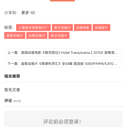
分享到：
更多
(
0
)
标签：
上海美术电影制片厂
亲子动画片
动画电影
动画短片
益智动画片
经典动画片
高分动画片
上一篇：美国动画电影《精灵旅社2 Hotel Transylvania 2 2015》国粤英三语中英双字 720P/MKV/3.6G 动画片精灵旅社下载
下一篇：益智动画片《席德科学汇》全54集 国语版 1080P/MP4/5.81G 动画片科学小子席德全集下载
相关推荐
暂无文章
评论
抢沙发
评论前必须登录！