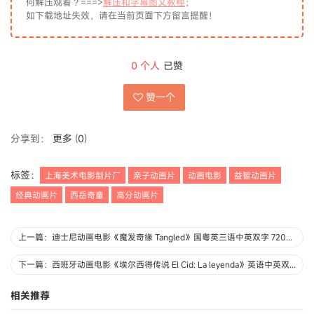
何解压观看？===>
解压和字幕图文教程
；
如下载地址失效，请在当前页面下方留言提醒！
0
个人
已赞
赞一个
分享到：
更多
(
0
)
标签：
上海美术电影制片厂
亲子动画片
动画电影
益智动画片
经典动画片
西岳奇童
高分动画片
上一篇：迪士尼动画电影《魔发奇缘 Tangled》国粤英三语中英双字 720P/MKV/2.93G 动画片魔发奇缘下载
下一篇：西班牙动画电影《埃尔西得传说 El Cid: La leyenda》英语中英双字 720P/MP4/1.09G 动画片埃尔西得传说下载
相关推荐