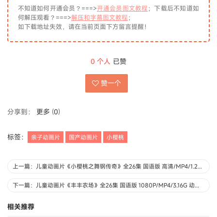
不知道如何开通会员？===>
开通会员图文教程
；下载后不知道如
何解压观看？===>
解压和字幕图文教程
；
如下载地址失效，请在当前页面下方留言提醒！
0
个人
已赞
赞一个
分享到：
更多
(
0
)
标签：
亲子动画片
国产动画片
小樱桃
上一篇：儿童动画片《小樱桃之舞钢传奇》全26集 国语版 高清/MP4/1.24G 动画片小樱桃下载
下一篇：儿童动画片《丰丰农场》全26集 国语版 1080P/MP4/3.16G 动画片丰丰农场下载
相关推荐