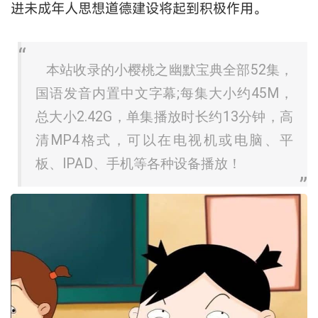
进未成年人思想道德建设将起到积极作用。
本站收录的小樱桃之幽默宝典全部52集，
国语发音内置中文字幕;每集大小约45M，
总大小2.42G，单集播放时长约13分钟，高
清MP4格式，可以在电视机或电脑、平
板、IPAD、手机等各种设备播放！