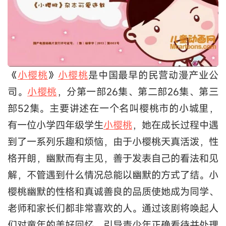
《
小樱桃
》
小樱桃
是中国最早的民营动漫产业公
司。
小樱桃
，分第一部26集、第二部26集、第三
部52集。主要讲述在一个名叫樱桃市的小城里，
有一位小学四年级学生
小樱桃
，她在成长过程中遇
到了一系列乐趣和烦恼，由于小樱桃天真活泼，性
格开朗，幽默而有主见，善于发表自己的看法和见
解，不管遇到什么情况总能以幽默的方式了结。小
樱桃幽默的性格和真诚善良的品质使她成为同学、
老师和家长们都非常喜欢的人。通过该剧将唤起人
们对童年的美好回忆，引导青少年正确看待并处理