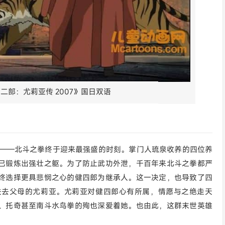
二部：尤莉亚传 2007》国日双语
拳——北斗之拳终于迎来最强盛的时刻。掌门人琉泉收养的四位养
已锻炼出强壮之躯。为了防止武功外泄，千百年来北斗之拳都严
终选择更具悲悯之心的健四郎为继承人。这一决定，也导致了四
失去父母的尤莉亚。尤莉亚对健四郎心有所属，情愿与之绝走天
、托奇甚至南斗水鸟拳的殉也深爱着她。也由此，这群末世英雄