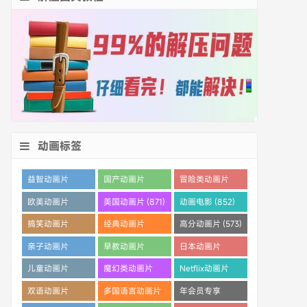
动画标签
益智动画片
国产动画片
冒险类动画片
(1530)
(1359)
(1260)
欧美动画片
美国动画片 (871)
动画电影 (852)
(1016)
搞笑动画片
经典动画片
高分动画片 (573)
(825)
(694)
亲子动画片
早教动画片
日本动画片
(389)
(386)
(359)
儿童动画片
魔幻类动画片
Netflix动画片
(350)
(286)
(280)
双语动画片
多国语言动画片
年会员专享