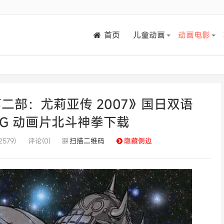
首页
儿童动画
动画电影
二部：尤莉亚传 2007》国日双语
.18G 动画片北斗神拳下载
579)
评论(0)
扫描二维码
隐藏侧边