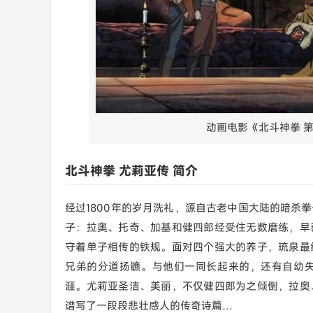
动画电影《北斗神拳 第
北斗神拳 尤莉亚传 简介
经过1800年的岁月洗礼，源自古老中国大陆的暗杀
子：拉奥、托奇、加基和健四郎经受住无数磨练，早
守着单子相传的铁规。面对四个强大的养子，琉泉最
兄弟的分道扬镳。与他们一同长起来的，还有自幼
涯。尤莉亚圣洁、美丽，不仅健四郎为之倾倒，拉奥
谱写了一段段悲壮感人的传奇诗篇…