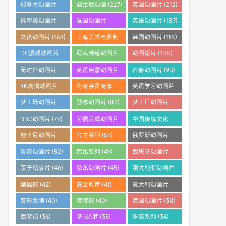
(253)
(242)
(233)
加拿大动画片
迪士尼动画 (227)
英国动画片 (212)
(228)
机甲类动画片
法国动画片
英语动画片 (187)
(205)
(204)
女孩动画片 (164)
上海美术电影制
韩国动画片 (118)
片厂 (121)
DC漫威动画片
尼克频道动画片
动画短片 (108)
(112)
(108)
无对白动画片
英语启蒙动画片
科普动画片 (93)
(96)
(95)
4K高清动画片
终身会员专享
英语学习动画片
(91)
(88)
(83)
梦工场动画片
励志动画片 (82)
梦工厂动画片
(83)
(81)
BBC动画片 (79)
习惯养成动画片
中国传统文化
(64)
(61)
迪士尼动画片
公主系列 (56)
俄罗斯动画片
(59)
(55)
男孩动画片 (52)
芭比系列 (49)
西班牙动画片
(46)
亲子纪录片 (46)
恐龙动画片 (45)
澳大利亚动画片
(45)
蝙蝠侠 (42)
安全教育 (41)
意大利动画片
(41)
变形金刚 (40)
猪猪侠 (40)
德国动画片 (38)
西游记 (36)
哆啦A梦 (35)
乐高系列 (34)