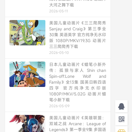
大河之舞下载
2026-05-11
美国儿童动画片《三三爬爬秀
Sanjay and Craig》第三季全
30集 英语英字 官方纯净无水印
版 1080P/MKV/19.3G 动画片
三三爬爬秀下载
2026-05-10
日本儿童动画片《蜡笔小新外
传：孤狼与家人 Shin chan
Spin-off:Lone Wolf and
Family》全13集 国英日韩四语
四字 官方纯净无水印版
1080P/MKV/5.02G 动画片蜡
笔小新下载
2026-05-09
美国儿童动画片《英雄联盟：
双城之战 Arcane：League of
Legends》第一季全9集 多国语