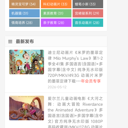
精灵宝可梦 (34)
科幻动画片 (33)
蜡笔小新 (33)
机器猫 (31)
素质教育 (31)
宫崎骏系列 (29)
情商培养 (28)
亲子教育 (28)
音乐动画片 (28)
最新发布
迪士尼动画片《米罗的墨菲定
律 Milo Murphy's Law》第1-2
季全41集 多国语言(含国语)+多
国字幕(含中文) 纯净无水印版
720P/MKV/49.3G 动画片米罗
的墨菲定律下载---
年会员专享
2026-05-12
爱尔兰儿童动画电影《大河之
舞：动画大冒险 Riverdance
the Animated Adventure》多
国语言(含国语)+多国字幕(含中
文) 官方纯净无水印版 1080P
高码收藏版/MKV/17.8G 动画片