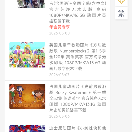
言(含国语)+多国字幕(含中文)
官方纯净无水印版 高码
繁
1080P/MKV/46.3G 动画片英
雄联盟下载
年会员专享
2026-05-08
英国儿童早教动画片《方块数
数乐 Numberblocks》第1-5季
全120集 英语英字 官方纯净无
水印版 1080P/MKV/13.6G 动
画片数字积木下载
2026-05-07
法国儿童动画片《史前男孩洛
基 Rocky Kwaterner》第一季
全52集 英语英字 官方纯净无水
印版 1080P/MKV/13.1G 动画
片史前男孩洛基下载
2026-05-06
迪士尼动画片《小蜘蛛侠和他