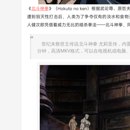
《
北斗神拳
》（Hokuto no ken）根据武论尊
遭到毁灭性打击后，人类为了争夺仅有的淡水和食物
人健次郎凭借着威力无比的暗杀拳法——北斗神拳，
世纪末救世主传说北斗神拳 尤莉亚传，内置国
分钟，高清MKV格式，可以在电视机或电脑、