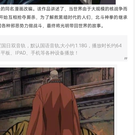
、原哲夫的同名漫画改编。该作品讲述了，当世界由于大规模的核战争而
开始互相抢夺厮杀，为了解救黑暗时代的人们，北斗神拳的继承
同各种邪恶势力做战斗，最终将光明带回世界的故事。
日双音轨，默认国语音轨;大小约1.18G，播放时长约64
平板、IPAD、手机等各种设备播放！