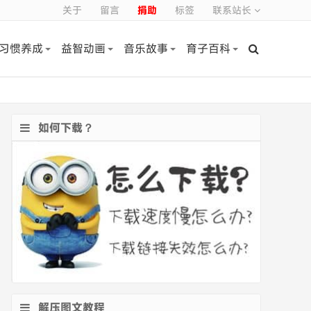
关于
留言
捐助
标签
联系站长
习惯养成
益智动画
音乐故事
育子百科
如何下载？
解压图文教程