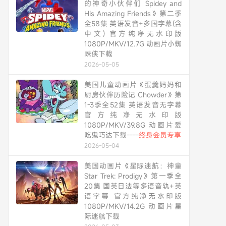
的神奇小伙伴们 Spidey and
His Amazing Friends》第二季
全58集 英语发音+多国字幕(含
中文) 官方纯净无水印版
1080P/MKV/12.7G 动画片小蜘
蛛侠下载
2026-05-05
美国儿童动画片《蛋羹妈妈和
厨房伙伴历险记 Chowder》第
1-3季全52集 英语发音无字幕
官方纯净无水印版
1080P/MKV/39.8G 动画片爱
吃鬼巧达下载----
终身会员专享
2026-05-04
美国动画片《星际迷航：神童
Star Trek: Prodigy》第一季全
20集 国英日法等多语音轨+英
语字幕 官方纯净无水印版
1080P/MKV/14.2G 动画片星
际迷航下载