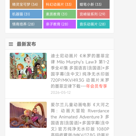
精灵宝可梦 (34)
科幻动画片 (33)
蜡笔小新 (33)
机器猫 (31)
素质教育 (31)
宫崎骏系列 (29)
情商培养 (28)
亲子教育 (28)
音乐动画片 (28)
最新发布
迪士尼动画片《米罗的墨菲定
律 Milo Murphy's Law》第1-2
季全41集 多国语言(含国语)+多
国字幕(含中文) 纯净无水印版
720P/MKV/49.3G 动画片米罗
的墨菲定律下载---
年会员专享
2026-05-12
爱尔兰儿童动画电影《大河之
舞：动画大冒险 Riverdance
the Animated Adventure》多
国语言(含国语)+多国字幕(含中
文) 官方纯净无水印版 1080P
高码收藏版/MKV/17.8G 动画片