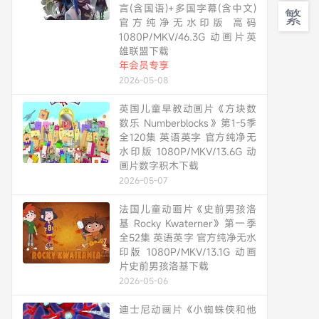
言(含国语)+多国字幕(含中文)
繁
官方纯净无水印版 高码
1080P/MKV/46.3G 动画片英
雄联盟下载
年会员专享
2026-05-08
英国儿童早教动画片《方块数
数乐 Numberblocks》第1-5季
全120集 英语英字 官方纯净无
水印版 1080P/MKV/13.6G 动
画片数字积木下载
2026-05-07
法国儿童动画片《史前男孩洛
基 Rocky Kwaterner》第一季
全52集 英语英字 官方纯净无水
印版 1080P/MKV/13.1G 动画
片史前男孩洛基下载
2026-05-06
迪士尼动画片《小蜘蛛侠和他