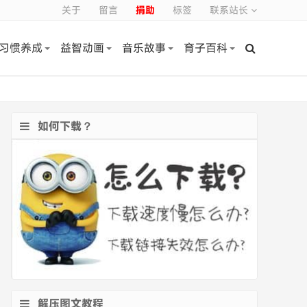
关于
留言
捐助
标签
联系站长
习惯养成
益智动画
音乐故事
育子百科
如何下载？
解压图文教程