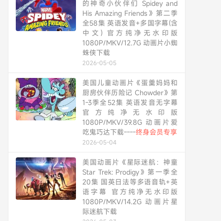
的神奇小伙伴们 Spidey and
His Amazing Friends》第二季
全58集 英语发音+多国字幕(含
中文) 官方纯净无水印版
1080P/MKV/12.7G 动画片小蜘
蛛侠下载
2026-05-05
美国儿童动画片《蛋羹妈妈和
厨房伙伴历险记 Chowder》第
1-3季全52集 英语发音无字幕
官方纯净无水印版
1080P/MKV/39.8G 动画片爱
吃鬼巧达下载----
终身会员专享
2026-05-04
美国动画片《星际迷航：神童
Star Trek: Prodigy》第一季全
20集 国英日法等多语音轨+英
语字幕 官方纯净无水印版
1080P/MKV/14.2G 动画片星
际迷航下载