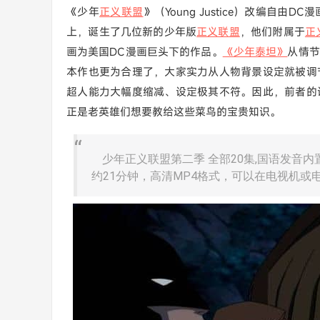
《少年
正义联盟
》（Young Justice）改编自由D
上，诞生了几位新的少年版
正义联盟
，他们附属于
正
画为美国DC漫画巨头下的作品。
《少年泰坦》
从情节
本作也更为合理了，大家实力从人物背景设定就被调
超人能力大幅度缩减、设定极其不符。因此，前者的
正是老英雄们想要教给这些菜鸟的宝贵知识。
少年正义联盟第二季 全部20集,国语发音内
约21分钟，高清MP4格式，可以在电视机或