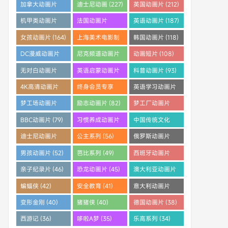
(253)
(242)
(233)
加拿大动画片
迪士尼动画 (227)
英国动画片 (212)
(228)
机甲类动画片
法国动画片
英语动画片 (187)
(205)
(204)
女孩动画片 (164)
上海美术电影制
韩国动画片 (118)
片厂 (121)
DC漫威动画片
尼克频道动画片
动画短片 (108)
(112)
(108)
无对白动画片
英语启蒙动画片
科普动画片 (93)
(96)
(95)
4K高清动画片
终身会员专享
英语学习动画片
(91)
(88)
(83)
梦工场动画片
励志动画片 (82)
梦工厂动画片
(83)
(81)
BBC动画片 (79)
习惯养成动画片
中国传统文化
(64)
(61)
迪士尼动画片
公主系列 (56)
俄罗斯动画片
(59)
(55)
男孩动画片 (52)
芭比系列 (49)
西班牙动画片
(46)
亲子纪录片 (46)
恐龙动画片 (45)
澳大利亚动画片
(45)
蝙蝠侠 (42)
安全教育 (41)
意大利动画片
(41)
变形金刚 (40)
猪猪侠 (40)
德国动画片 (38)
西游记 (36)
哆啦A梦 (35)
乐高系列 (34)