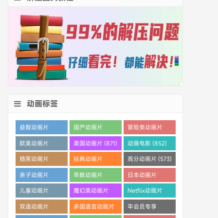
动画标签
益智动画片
国产动画片
冒险类动画片
(1530)
(1359)
(1260)
欧美动画片
美国动画片 (871)
动画电影 (852)
(1016)
搞笑动画片
经典动画片
高分动画片 (573)
(825)
(694)
亲子动画片
早教动画片
日本动画片
(389)
(386)
(359)
儿童动画片
魔幻类动画片
Netflix动画片
(350)
(286)
(280)
双语动画片
多国语言动画片
年会员专享