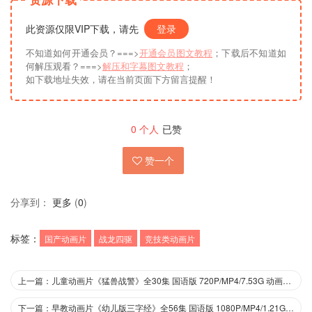
此资源仅限VIP下载，请先
登录
不知道如何开通会员？===>
开通会员图文教程
；下载后不知道如
何解压观看？===>
解压和字幕图文教程
；
如下载地址失效，请在当前页面下方留言提醒！
0
个人
已赞
赞一个
分享到：
更多
(
0
)
标签：
国产动画片
战龙四驱
竞技类动画片
上一篇：儿童动画片《猛兽战警》全30集 国语版 720P/MP4/7.53G 动画片猛兽战警下载
下一篇：早教动画片《幼儿版三字经》全56集 国语版 1080P/MP4/1.21G 动画片幼儿版三字经下载