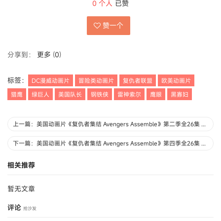
0
个人
已赞
赞一个
分享到：
更多
(
0
)
标签：
DC漫威动画片
冒险类动画片
复仇者联盟
欧美动画片
猎鹰
绿巨人
美国队长
钢铁侠
雷神索尔
鹰眼
黑寡妇
上一篇：美国动画片《复仇者集结 Avengers Assemble》第二季全26集 英语中英双字 720P/MP4/9.56G 动画片复仇者系列下载
下一篇：美国动画片《复仇者集结 Avengers Assemble》第四季全26集 英语中英双字 1080P/MP4/6.44G 动画片复仇者系列下载
相关推荐
暂无文章
评论
抢沙发