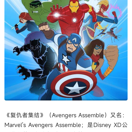
《复仇者集结》（Avengers Assemble）又名：
Marvel's Avengers Assemble；是Disney XD公