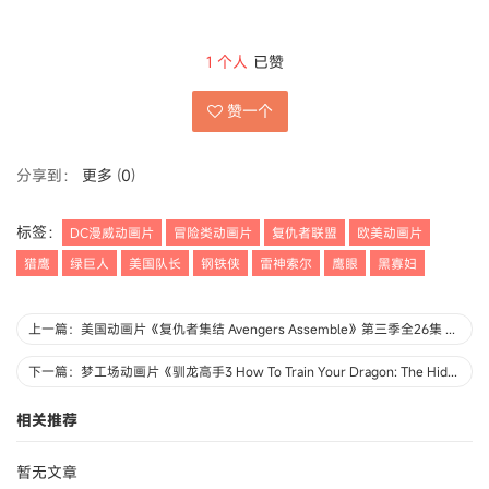
1
个人
已赞
赞一个
分享到：
更多
(
0
)
标签：
DC漫威动画片
冒险类动画片
复仇者联盟
欧美动画片
猎鹰
绿巨人
美国队长
钢铁侠
雷神索尔
鹰眼
黑寡妇
上一篇：美国动画片《复仇者集结 Avengers Assemble》第三季全26集 英语中英双字 720P/MP4/5.67G 动画片复仇者系列下载
下一篇：梦工场动画片《驯龙高手3 How To Train Your Dragon: The Hidden World 2019》 国英双语中字 1080P/MP4/2.27G 动画片驯龙高手3下载
相关推荐
暂无文章