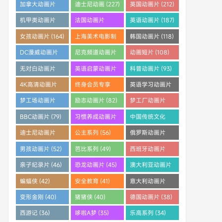
(253)
(242)
(233)
加拿大动画片
迪士尼动画 (227)
英国动画片 (212)
(228)
机甲类动画片
法国动画片
英语动画片 (187)
(205)
(204)
女孩动画片 (164)
上海美术电影制
韩国动画片 (118)
片厂 (121)
DC漫威动画片
尼克频道动画片
动画短片 (108)
(112)
(108)
无对白动画片
英语启蒙动画片
科普动画片 (93)
(96)
(95)
4K高清动画片
终身会员专享
英语学习动画片
(91)
(88)
(83)
梦工场动画片
励志动画片 (82)
梦工厂动画片
(83)
(81)
BBC动画片 (79)
习惯养成动画片
中国传统文化
(64)
(61)
迪士尼动画片
公主系列 (56)
俄罗斯动画片
(59)
(55)
男孩动画片 (52)
芭比系列 (49)
西班牙动画片
(46)
亲子纪录片 (46)
恐龙动画片 (45)
澳大利亚动画片
(45)
蝙蝠侠 (42)
安全教育 (41)
意大利动画片
(41)
变形金刚 (40)
猪猪侠 (40)
德国动画片 (38)
西游记 (36)
哆啦A梦 (35)
乐高系列 (34)