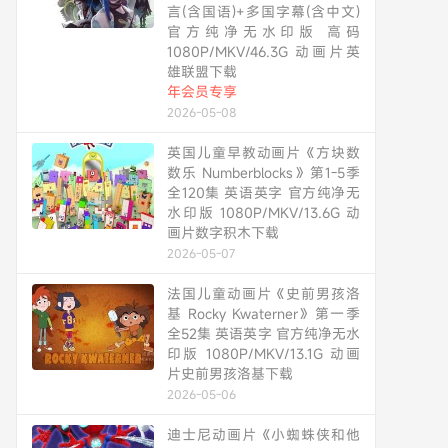
言(含国语)+多国字幕(含中文)
官方纯净无水印版 高码
1080P/MKV/46.3G 动画片英
雄联盟下载
年会员专享
2026-05-08
英国儿童早教动画片《方块数
数乐 Numberblocks》第1-5季
全120集 英语英字 官方纯净无
水印版 1080P/MKV/13.6G 动
画片数字积木下载
2026-05-07
法国儿童动画片《史前男孩洛
基 Rocky Kwaterner》第一季
全52集 英语英字 官方纯净无水
印版 1080P/MKV/13.1G 动画
片史前男孩洛基下载
2026-05-06
迪士尼动画片《小蜘蛛侠和他