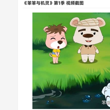
《笨笨与机灵》第1季 视频截图