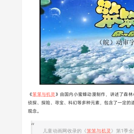
《
笨笨与机灵
》由国内小蜜蜂动漫制作，讲述了森林
侦探、探险、寻宝、科幻等多种元素，包含了一定的道
观念。
儿童动画网收录的《
笨笨与机灵
》第1季全