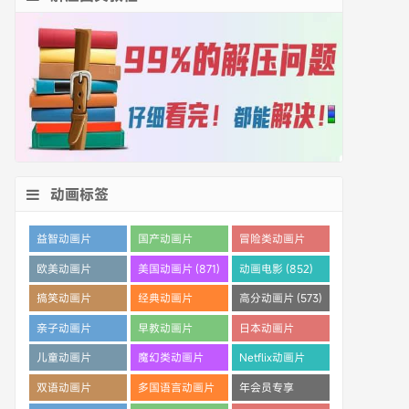
动画标签
益智动画片
国产动画片
冒险类动画片
(1530)
(1359)
(1260)
欧美动画片
美国动画片 (871)
动画电影 (852)
(1016)
搞笑动画片
经典动画片
高分动画片 (573)
(825)
(694)
亲子动画片
早教动画片
日本动画片
(389)
(386)
(359)
儿童动画片
魔幻类动画片
Netflix动画片
(350)
(286)
(280)
双语动画片
多国语言动画片
年会员专享