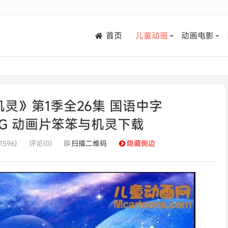
首页
儿童动画
动画电影
灵》第1季全26集 国语中字
.53G 动画片笨笨与机灵下载
596)
评论(0)
扫描二维码
隐藏侧边