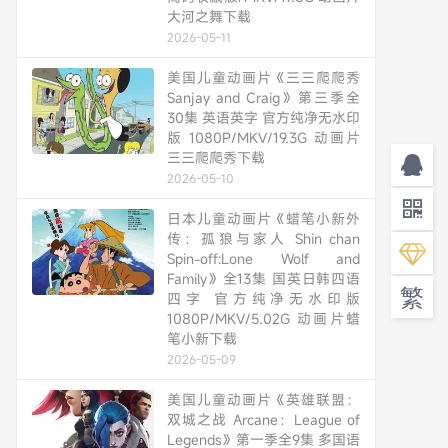
大河之舞下载
2026-05-11
美国儿童动画片《三三爬爬秀
Sanjay and Craig》第三季全
30集 英语英字 官方纯净无水印
版 1080P/MKV/19.3G 动画片
三三爬爬秀下载
2026-05-10
日本儿童动画片《蜡笔小新外
传：孤狼与家人 Shin chan
Spin-off:Lone Wolf and
Family》全13集 国英日韩四语
繁
四字 官方纯净无水印版
1080P/MKV/5.02G 动画片蜡
笔小新下载
2026-05-09
美国儿童动画片《英雄联盟：
双城之战 Arcane：League of
Legends》第一季全9集 多国语