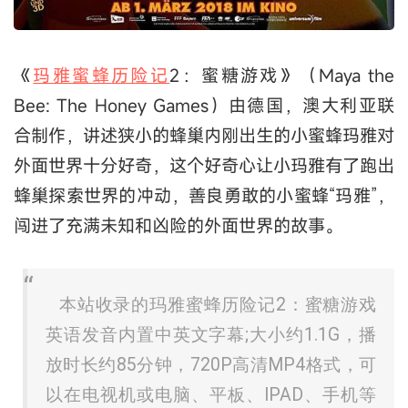
《
玛雅蜜蜂历险记
2：蜜糖游戏》（Maya the
Bee: The Honey Games）由德国，澳大利亚联
合制作，讲述狭小的蜂巢内刚出生的小蜜蜂玛雅对
外面世界十分好奇，这个好奇心让小玛雅有了跑出
蜂巢探索世界的冲动，善良勇敢的小蜜蜂“玛雅”，
闯进了充满未知和凶险的外面世界的故事。
本站收录的玛雅蜜蜂历险记2：蜜糖游戏
英语发音内置中英文字幕;大小约1.1G，播
放时长约85分钟，720P高清MP4格式，可
以在电视机或电脑、平板、IPAD、手机等