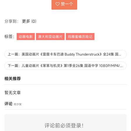
赞一个
分享到：
更多
(
0
)
标签：
动画电影
澳大利亚动画片
玛雅蜜蜂历险记
上一篇：美国动画片《雷霆卡车巴迪 Buddy Thunderstruck》全24集 国语版24集+英语版24集 1080P/MP4/5.38G 动画片雷霆卡车巴迪下载
下一篇：儿童动画片《笨笨与机灵》第1季全26集 国语中字 1080P/MP4/3.53G 动画片笨笨与机灵下载
相关推荐
暂无文章
评论
抢沙发
评论前必须登录！